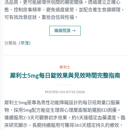
活品質，更可能破壞伴侶間的親密關係。透過建立正確心
態、控制房事頻率、避免過度疲勞，並配合養生食譜調理，
可有效改善症狀，重拾自信與性福。
繼續閱讀
→
分類為《
早洩
》
犀利士
犀利士5mg每日錠效果與見效時間完整指南
POSTED ON
07/31/2026
犀利士5mg是專為男性功能障礙設計的每日低劑量口服藥
物，採用5mg配方能從生理與心理層面幫助擺脫ED困擾。
連續服用2-3天可觀察初步效果，約5天達穩定血藥濃度。臨
床研究顯示，長期持續服用可獲得365天穩定持久的療效，