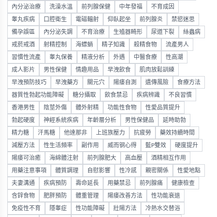
內分泌治療
洗澡水溫
前列腺保健
中年發福
不育成因
睾丸疾病
口腔衛生
電磁輻射
仰臥起坐
前列腺炎
禁慾迷思
備孕誤區
內分泌失調
不育治療
生殖器畸形
尿道下裂
絲蟲病
戒菸戒酒
射精控制
海螵蛸
精子知識
殺精食物
流產男人
習慣性流產
睾丸保養
精液分析
外遇
中醫食療
性高潮
成人影片
男性保健
情趣用品
早洩飲食
肌肉放鬆訓練
早洩預防技巧
早洩藥方
關元穴
陽痿自測
遺傳風險
食療方法
器質性勃起功能障礙
糖分攝取
飲食禁忌
疾病辨識
不良習慣
香港男性
陰莖外傷
體外射精
功能性食物
性愛品質提升
勃起硬度
神經系統疾病
年齡層分析
男性保健品
延時助勃
精力糖
汗馬糖
他達那非
上班族壓力
抗疲勞
藥效持續時間
減壓方法
性生活頻率
副作用
威而钢心得
藍P雙效
硬度提升
陽痿可治癒
海綿體注射
前列腺肥大
高血壓
酒精相互作用
用藥注意事項
體質調理
自慰影響
性冷感
親密關係
性愛地點
夫妻溝通
疾病預防
壽命延長
用藥禁忌
前列腺痛
健康檢查
含鋅食物
肥胖預防
體重管理
陽痿改善方法
性功能衰退
免疫性不育
隱睾症
性功能障礙
壯陽方法
冷熱水交替浴