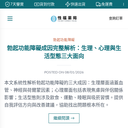
7天鑒賞
貨到付款
快速出貨
免運費
查詢訂單
勃起功能障礙
勃起功能障礙成因完整解析：生理、心理與生
活型態三大面向
POSTED ON
08/01/2026
本文系統性解析勃起功能障礙的三大成因：生理層面涵蓋血
管、神經與荷爾蒙因素；心理層面包括表現焦慮與伴侶關係
影響；生活型態則涉及飲食、運動、睡眠與吸菸習慣。提供
自我評估方向與改善建議，協助找出問題根本所在。
繼續閱讀
→