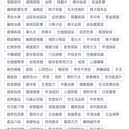
電腦使用
遺精調理
血精
精囊炎
備孕指南
高溫影響
藥物影響生育
無精症
精子密度
先天性畸形
精子過多症
黑色水果
泌尿系統感染
症狀識別
腎臟疾病
房中術
腎虛調理
藥物治療
咖啡因影響
少精子症
精子品質
染色體異常
遺傳疾病
睾丸炎
附睾炎
生殖道感染
吸菸危害
精液氣味
精道梗阻
輸精管堵塞
預防少精症
睪丸炎
不孕檢查
精子健康
壯陽食物
硬度提升
陽痿分級
飲食誤區
使用方法
早洩誤區
中藥調理
避孕套厚度
穴位按摩
伴侶支持
性健康知識
性健康教育
自我保健
避孕套使用方法
戒酒
心理輔導
假性陽痿
晨勃
心因性ED
糖尿病
男性不育症
用藥誤區
手淫
銀髮族
器質性ED
肝病
戒菸
預防方法
營養補充
性功能提升
飲食調理
避孕套
生育能力
中醫治療
運動鍛鍊
生活習慣改善
誤區指南
腸道健康
早洩成因
心理因素
預防早洩
日常護理
延時產品
印度必利勁
性愛技巧
性生活品質
中年男性
性功能下降
按需服用
液態威而鋼
購買指南
前列腺疾病
器質性因素
服用方式
日本藤素
美國黑金
早洩治療
正品保障
產品介紹
保健食品
西地那非
服用方式
藥物副作用