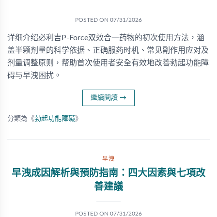
POSTED ON
07/31/2026
详细介绍必利吉P-Force双效合一药物的初次使用方法，涵
盖半颗剂量的科学依据、正确服药时机、常见副作用应对及
剂量调整原则，帮助首次使用者安全有效地改善勃起功能障
碍与早洩困扰。
繼續閱讀
→
分類為《
勃起功能障礙
》
早洩
早洩成因解析與預防指南：四大因素與七項改
善建議
POSTED ON
07/31/2026