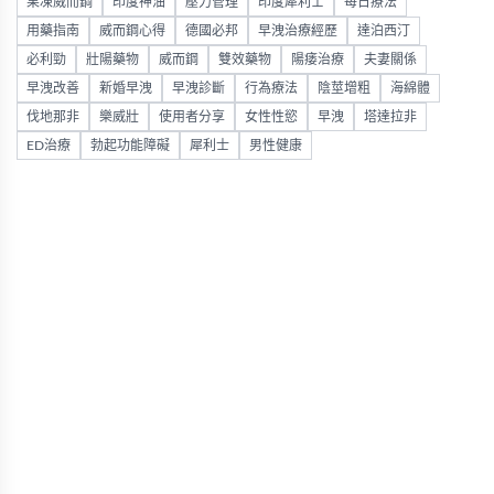
果凍威而鋼
印度神油
壓力管理
印度犀利士
每日療法
用藥指南
威而鋼心得
德國必邦
早洩治療經歷
達泊西汀
必利勁
壯陽藥物
威而鋼
雙效藥物
陽痿治療
夫妻關係
早洩改善
新婚早洩
早洩診斷
行為療法
陰莖增粗
海綿體
伐地那非
樂威壯
使用者分享
女性性慾
早洩
塔達拉非
ED治療
勃起功能障礙
犀利士
男性健康