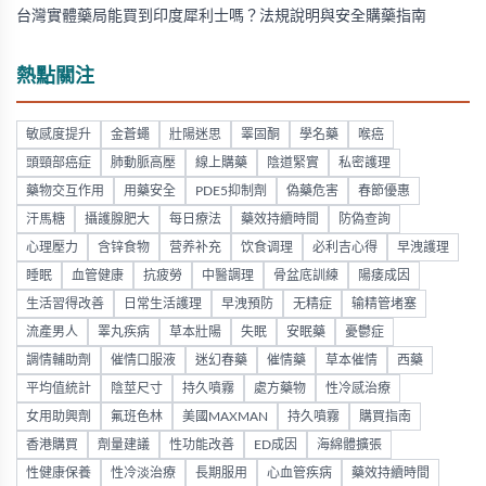
台灣實體藥局能買到印度犀利士嗎？法規說明與安全購藥指南
熱點關注
敏感度提升
金蒼蠅
壯陽迷思
睪固酮
學名藥
喉癌
頭頸部癌症
肺動脈高壓
線上購藥
陰道緊實
私密護理
藥物交互作用
用藥安全
PDE5抑制劑
偽藥危害
春節優惠
汗馬糖
攝護腺肥大
每日療法
藥效持續時間
防偽查詢
心理壓力
含锌食物
营养补充
饮食调理
必利吉心得
早洩護理
睡眠
血管健康
抗疲勞
中醫調理
骨盆底訓練
陽痿成因
生活習得改善
日常生活護理
早洩預防
无精症
输精管堵塞
流產男人
睪丸疾病
草本壯陽
失眠
安眠藥
憂鬱症
調情輔助劑
催情口服液
迷幻春藥
催情藥
草本催情
西藥
平均值統計
陰莖尺寸
持久噴霧
處方藥物
性冷感治療
女用助興劑
氟班色林
美國MAXMAN
持久噴霧
購買指南
香港購買
劑量建議
性功能改善
ED成因
海綿體擴張
性健康保養
性冷淡治療
長期服用
心血管疾病
藥效持續時間