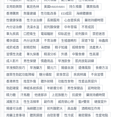
平均值統計
陰莖尺寸
持久噴霧
處方藥物
性冷感治療
女用助興劑
氟班色林
美國MAXMAN
持久噴霧
購買指南
香港購買
劑量建議
性功能改善
ED成因
海綿體擴張
性健康保養
性冷淡治療
長期服用
心血管疾病
藥效持續時間
內分泌治療
洗澡水溫
前列腺保健
中年發福
不育成因
睾丸疾病
口腔衛生
電磁輻射
仰臥起坐
前列腺炎
禁慾迷思
備孕誤區
內分泌失調
不育治療
生殖器畸形
尿道下裂
絲蟲病
戒菸戒酒
射精控制
海螵蛸
精子知識
殺精食物
流產男人
習慣性流產
睾丸保養
精液分析
外遇
中醫食療
性高潮
成人影片
男性保健
情趣用品
早洩飲食
肌肉放鬆訓練
早洩預防技巧
早洩藥方
關元穴
陽痿自測
遺傳風險
食療方法
器質性勃起功能障礙
糖分攝取
飲食禁忌
疾病辨識
不良習慣
香港男性
陰莖外傷
體外射精
功能性食物
性愛品質提升
勃起硬度
神經系統疾病
年齡層分析
男性保健品
延時助勃
精力糖
汗馬糖
他達那非
上班族壓力
抗疲勞
藥效持續時間
減壓方法
性生活頻率
副作用
威而钢心得
藍P雙效
硬度提升
陽痿可治癒
海綿體注射
前列腺肥大
高血壓
酒精相互作用
用藥注意事項
體質調理
自慰影響
性冷感
親密關係
性愛地點