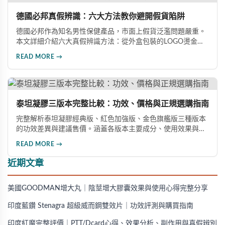
德國必邦真假辨識：六大方法教你避開假貨陷阱
德國必邦作為知名男性保健產品，市面上假貨泛濫問題嚴重。
本文詳細介紹六大真假辨識方法：從外盒包裝的LOGO燙金工
藝、說明書與生產地資訊、藥錠的「HY」刻印與六角星芒造
READ MORE →
型、瓶身玻璃與瓶蓋品質，到購買來源管道及實際服用體感，
全方位教您如何辨別真偽，避免購買無效甚至危害健康的假冒
產品。
泰坦凝膠三版本完整比較：功效、價格與正規選購指南
完整解析泰坦凝膠經典版、紅色加強版、金色旗艦版三種版本
的功效差異與建議售價。涵蓋各版本主要成分、使用效果與適
用對象，幫助你選擇最適合的產品，並了解正規購買管道與售
READ MORE →
後保障。
近期文章
美國GOODMAN增大丸｜陰莖增大膠囊效果與使用心得完整分享
印度藍鑽 Stenagra 超級威而鋼雙效片｜功效評測與購買指南
印度紅魔完整評價｜PTT/Dcard心得、效果分析、副作用與真假辨別