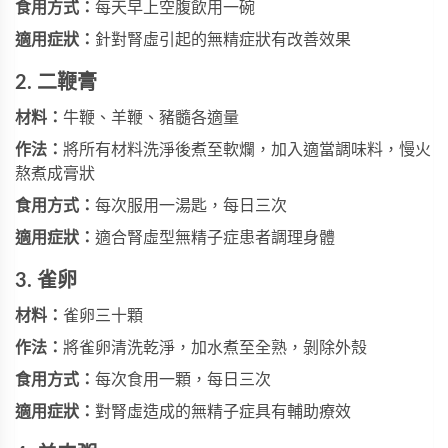
食用方式：
每天早上空腹飲用一碗
適用症狀：
針對
腎虛
引起的無精症狀有改善效果
2. 二鞭膏
材料：
牛鞭、羊鞭、豬髓各適量
作法：
將所有材料洗淨後煮至軟爛，加入適當調味料，慢火
熬煮成膏狀
食用方式：
每次服用一湯匙，每日三次
適用症狀：
適合腎虛型無精子症患者調理身體
3. 雀卵
材料：
雀卵三十顆
作法：
將雀卵清洗乾淨，加水煮至全熟，剝除外殼
食用方式：
每次食用一顆，每日三次
適用症狀：
對腎虛造成的無精子症具有輔助療效