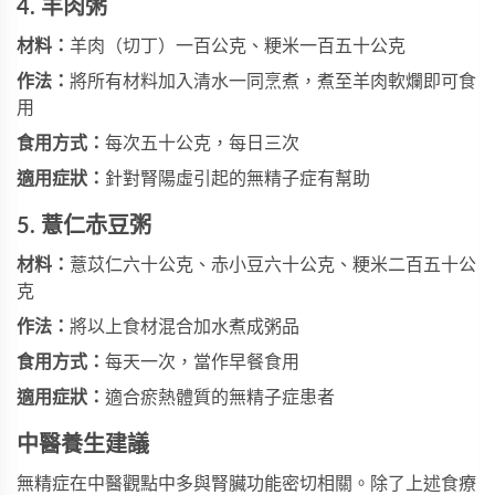
4. 羊肉粥
材料：
羊肉（切丁）一百公克、粳米一百五十公克
作法：
將所有材料加入清水一同烹煮，煮至羊肉軟爛即可食
用
食用方式：
每次五十公克，每日三次
適用症狀：
針對腎陽虛引起的無精子症有幫助
5. 薏仁赤豆粥
材料：
薏苡仁六十公克、赤小豆六十公克、粳米二百五十公
克
作法：
將以上食材混合加水煮成粥品
食用方式：
每天一次，當作早餐食用
適用症狀：
適合瘀熱體質的無精子症患者
中醫養生建議
無精症在中醫觀點中多與腎臟功能密切相關。除了上述食療