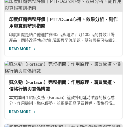
高的男性保健品選擇。
印度紅魔完整評價｜PTT/Dcard心得、效果分析、副作
用與真假辨別指南
印度紅魔是結合他達拉非40mg與達泊西汀100mg的雙效壯陽
產品，同時改善勃起功能障礙與早洩問題。藥效最長可持續36
小時，價格僅為威而鋼的三分之一。90%使用者給予正面評
READ MORE →
價，常見副作用為輕微頭痛（7%）。本文整理超過120則網友
心得，幫助你了解真實效果、識別假貨與選擇正規購買管道。
賦久勁（Fortacin）完整指南：作用原理、購買管道、
價格行情與真偽辨識
本文詳細介紹賦久勁（Fortacin）這款外用延時噴霧的核心成
分、作用機制、臨床優勢，並提供正品購買管道、價格行情比
較及真偽辨識技巧，幫助您安心選購、安心使用。
READ MORE →