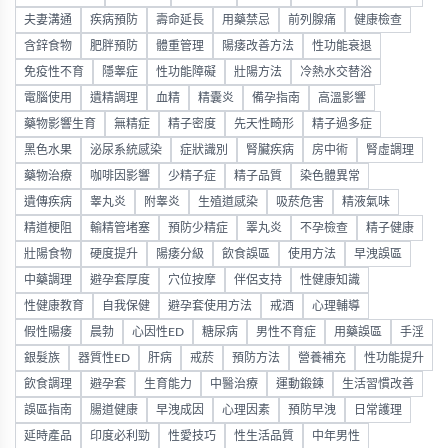
夫妻溝通
疾病預防
壽命延長
用藥禁忌
前列腺痛
健康檢查
含鋅食物
肥胖預防
體重管理
陽痿改善方法
性功能衰退
免疫性不育
隱睾症
性功能障礙
壯陽方法
冷熱水交替浴
電腦使用
遺精調理
血精
精囊炎
備孕指南
高溫影響
藥物影響生育
無精症
精子密度
先天性畸形
精子過多症
黑色水果
泌尿系統感染
症狀識別
腎臟疾病
房中術
腎虛調理
藥物治療
咖啡因影響
少精子症
精子品質
染色體異常
遺傳疾病
睾丸炎
附睾炎
生殖道感染
吸菸危害
精液氣味
精道梗阻
輸精管堵塞
預防少精症
睪丸炎
不孕檢查
精子健康
壯陽食物
硬度提升
陽痿分級
飲食誤區
使用方法
早洩誤區
中藥調理
避孕套厚度
穴位按摩
伴侶支持
性健康知識
性健康教育
自我保健
避孕套使用方法
戒酒
心理輔導
假性陽痿
晨勃
心因性ED
糖尿病
男性不育症
用藥誤區
手淫
銀髮族
器質性ED
肝病
戒菸
預防方法
營養補充
性功能提升
飲食調理
避孕套
生育能力
中醫治療
運動鍛鍊
生活習慣改善
誤區指南
腸道健康
早洩成因
心理因素
預防早洩
日常護理
延時產品
印度必利勁
性愛技巧
性生活品質
中年男性