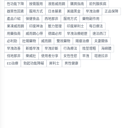
性功能下降
按需服用
液態威而鋼
購買指南
前列腺疾病
器質性因素
服用方式
日本藤素
美國黑金
早洩治療
正品保障
產品介紹
保健食品
西地那非
服用方式
藥物副作用
果凍威而鋼
印度神油
壓力管理
印度犀利士
每日療法
用藥指南
威而鋼心得
德國必邦
早洩治療經歷
達泊西汀
必利勁
壯陽藥物
威而鋼
雙效藥物
陽痿治療
夫妻關係
早洩改善
新婚早洩
早洩診斷
行為療法
陰莖增粗
海綿體
伐地那非
樂威壯
使用者分享
女性性慾
早洩
塔達拉非
ED治療
勃起功能障礙
犀利士
男性健康