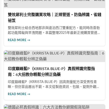
雙效犀利士完整購買攻略｜正規管道・防偽辨識・省錢
祕笈
雙效犀利士結合西地那非與達泊西汀雙重配方，能同時改善勃
起功能障礙與早洩問題。本篇整理2025年最新正規購買管道、
價格分析、防偽驗證方法及省錢優惠資訊，幫助您避開市面上
READ MORE →
超過65%的假貨陷阱，選購100%正品雙效犀利士。
印度巔峰藍P（KRRISTA BLUE-P）真假辨識完整指
南：6大招教你輕鬆分辨正偽藥
印度巔峰藍P（KRRISTA BLUE-P）因高劑量配方深受男性青
睞，但仿冒品層出不窮。本文從製造資訊、包裝、錠劑外觀、
體感反應、防偽驗證、價格區間等六大面向，詳細解析如何精
READ MORE →
準辨識真假，幫助您安心選購、放心使用，避免健康風險。