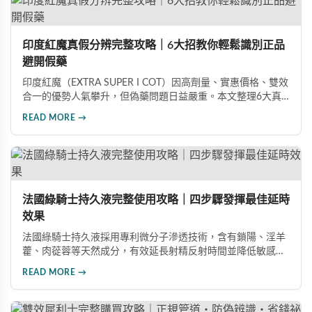
印度紅魔真假分辨完整攻略｜6大招教你輕鬆識別正品
避開假藥
印度紅魔（EXTRA SUPER I COT）因高劑量、實惠價格、雙效
合一的優勢人氣攀升，但偽藥問題日益嚴重。本文整理6大真
假分辨要點，從外包裝、防偽標籤、藥錠特徵、購買管道到價
READ MORE →
格分析，協助消費者輕鬆識別正品，保障用藥安全與效果。
法國綠騎士持久液完整使用攻略｜四步驟發揮最佳延時
效果
法國綠騎士持久液採用專利微分子滲透技術，含有鎖陽、淫羊
藿、肉蓯蓉等天然成分，有效延長射精反射時間並降低敏感
度。本文提供完整四步驟使用指南，從劑量控制到按摩吸收手
READ MORE →
法，協助使用者找到最適合個人體質的用量，搭配正品購買管
道與常見錯誤修正建議，助您安全有效地提升親密生活品質。