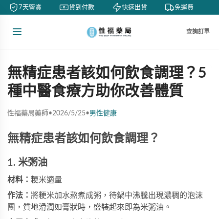
7天鑒賞
貨到付款
快速出貨
免運費
查詢訂單
無精症患者該如何飲食調理？5
種中醫食療方助你改善體質
性福藥局藥師
•
2026/5/25
•
男性健康
無精症患者該如何飲食調理？
1. 米粥油
材料：
粳米適量
作法：
將粳米加水熬煮成粥，待鍋中沸騰出現濃稠的泡沫
團，質地滑潤如膏狀時，盛裝起來即為米粥油。