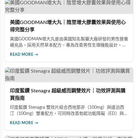
美國GOODMAN增大丸｜陰莖增大膠囊效果與使用心
得完整分享
美國GOODMAN增大丸是由美國知名製藥大廠研發的男性營養
補充品，採用天然草本配方，專為改善男性生理機能設計。根
據使用者回饋，平均可增加陰莖長度2-5公分，圍度提升
READ MORE →
25%-30%，同時改善陽痿、早洩等性功能障礙。每日1-2粒，
90天完整療程即可達到理想效果並建立長期保健基礎。
印度藍鑽 Stenagra 超級威而鋼雙效片｜功效評測與購
買指南
印度藍鑽 Stenagra 雙效片結合西地那非（100mg）與達泊西
汀（100mg）雙重配方，可同時改善勃起功能障礙（ED）與早
洩問題（PE）。根據使用者回饋，服藥後約30分鐘即可感受效
READ MORE →
果，藥效持續8至12小時，無論是硬度還是持久度都有明顯提
升。Dcard、PTT 網友實測分享，正面評價佔多數，是CP值極