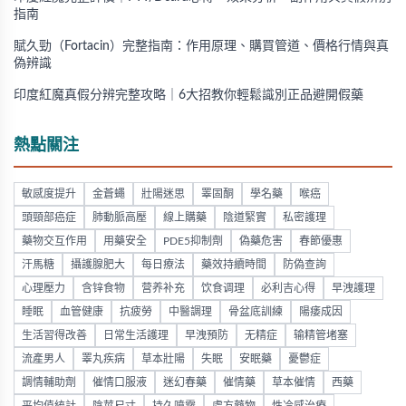
指南
賦久勁（Fortacin）完整指南：作用原理、購買管道、價格行情與真
偽辨識
印度紅魔真假分辨完整攻略｜6大招教你輕鬆識別正品避開假藥
熱點關注
敏感度提升
金蒼蠅
壯陽迷思
睪固酮
學名藥
喉癌
頭頸部癌症
肺動脈高壓
線上購藥
陰道緊實
私密護理
藥物交互作用
用藥安全
PDE5抑制劑
偽藥危害
春節優惠
汗馬糖
攝護腺肥大
每日療法
藥效持續時間
防偽查詢
心理壓力
含锌食物
营养补充
饮食调理
必利吉心得
早洩護理
睡眠
血管健康
抗疲勞
中醫調理
骨盆底訓練
陽痿成因
生活習得改善
日常生活護理
早洩預防
无精症
输精管堵塞
流產男人
睪丸疾病
草本壯陽
失眠
安眠藥
憂鬱症
調情輔助劑
催情口服液
迷幻春藥
催情藥
草本催情
西藥