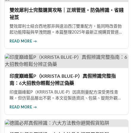
雙效犀利士完整購買攻略｜正規管道・防偽辨識・省錢
祕笈
雙效犀利士結合西地那非與達泊西汀雙重配方，能同時改善勃
起功能障礙與早洩問題。本篇整理2025年最新正規購買管道、
價格分析、防偽驗證方法及省錢優惠資訊，幫助您避開市面上
READ MORE →
超過65%的假貨陷阱，選購100%正品雙效犀利士。
印度巔峰藍P（KRRISTA BLUE-P）真假辨識完整指
南：6大招教你輕鬆分辨正偽藥
印度巔峰藍P（KRRISTA BLUE-P）因高劑量配方深受男性青
睞，但仿冒品層出不窮。本文從製造資訊、包裝、錠劑外觀、
體感反應、防偽驗證、價格區間等六大面向，詳細解析如何精
READ MORE →
準辨識真假，幫助您安心選購、放心使用，避免健康風險。