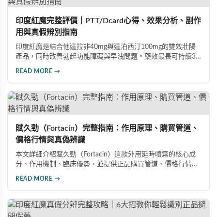
印度紅魔完整評價｜PTT/Dcard心得、效果分析、副作
用與真假辨別指南
印度紅魔是結合他達拉非40mg與達泊西汀100mg的雙效壯陽
產品，同時改善勃起功能障礙與早洩問題。藥效最長可持續36
小時，價格僅為威而鋼的三分之一。90%使用者給予正面評
READ MORE →
價，常見副作用為輕微頭痛（7%）。本文整理超過120則網友
心得，幫助你了解真實效果、識別假貨與選擇正規購買管道。
賦久勁（Fortacin）完整指南：作用原理、購買管道、
價格行情與真偽辨識
本文詳細介紹賦久勁（Fortacin）這款外用延時噴霧的核心成
分、作用機制、臨床優勢，並提供正品購買管道、價格行情比
較及真偽辨識技巧，幫助您安心選購、安心使用。
READ MORE →