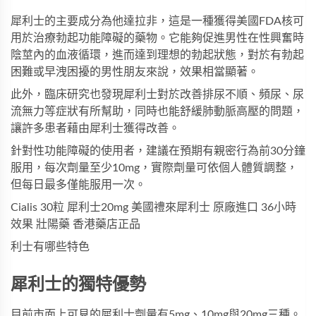
犀利士
的主要成分為他達拉非，這是一種獲得美國FDA核可
用於治療勃起功能障礙的藥物。它能夠促進男性在性興奮時
陰莖內的血液循環，進而達到理想的勃起狀態，對於有勃起
困難或早洩困擾的男性朋友來說，效果相當顯著。
此外，臨床研究也發現犀利士對於改善排尿不順、頻尿、尿
流無力等症狀有所幫助，同時也能舒緩肺動脈高壓的問題，
讓許多患者藉由
犀利士
獲得改善。
針對性功能障礙的使用者，建議在預期有親密行為前30分鐘
服用，每次劑量至少10mg，實際劑量可依個人體質調整，
但每日最多僅能服用一次。
Cialis 30粒 犀利士20mg 美國禮來犀利士 原廠進口 36小時
效果 壯陽藥 香港藥店正品
利士有哪些特色
犀利士的獨特優勢
目前市面上可見的
犀利士
劑量有5mg、10mg與20mg三種。