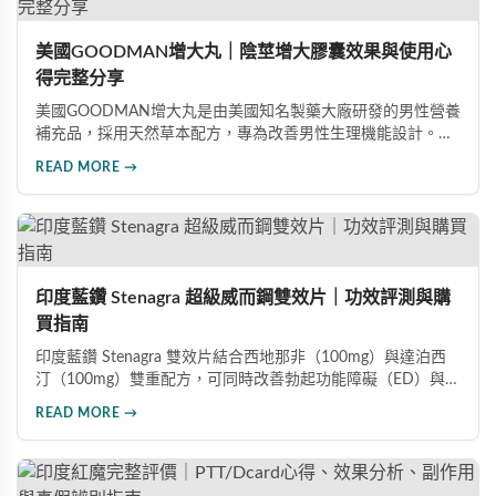
美國GOODMAN增大丸｜陰莖增大膠囊效果與使用心
得完整分享
美國GOODMAN增大丸是由美國知名製藥大廠研發的男性營養
補充品，採用天然草本配方，專為改善男性生理機能設計。根
據使用者回饋，平均可增加陰莖長度2-5公分，圍度提升
READ MORE →
25%-30%，同時改善陽痿、早洩等性功能障礙。每日1-2粒，
90天完整療程即可達到理想效果並建立長期保健基礎。
印度藍鑽 Stenagra 超級威而鋼雙效片｜功效評測與購
買指南
印度藍鑽 Stenagra 雙效片結合西地那非（100mg）與達泊西
汀（100mg）雙重配方，可同時改善勃起功能障礙（ED）與早
洩問題（PE）。根據使用者回饋，服藥後約30分鐘即可感受效
READ MORE →
果，藥效持續8至12小時，無論是硬度還是持久度都有明顯提
升。Dcard、PTT 網友實測分享，正面評價佔多數，是CP值極
高的男性保健品選擇。