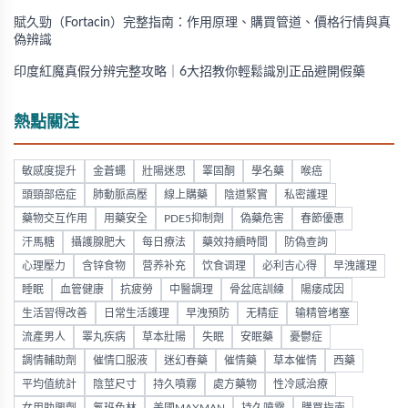
賦久勁（Fortacin）完整指南：作用原理、購買管道、價格行情與真
偽辨識
印度紅魔真假分辨完整攻略｜6大招教你輕鬆識別正品避開假藥
熱點關注
敏感度提升
金蒼蠅
壯陽迷思
睪固酮
學名藥
喉癌
頭頸部癌症
肺動脈高壓
線上購藥
陰道緊實
私密護理
藥物交互作用
用藥安全
PDE5抑制劑
偽藥危害
春節優惠
汗馬糖
攝護腺肥大
每日療法
藥效持續時間
防偽查詢
心理壓力
含锌食物
营养补充
饮食调理
必利吉心得
早洩護理
睡眠
血管健康
抗疲勞
中醫調理
骨盆底訓練
陽痿成因
生活習得改善
日常生活護理
早洩預防
无精症
输精管堵塞
流產男人
睪丸疾病
草本壯陽
失眠
安眠藥
憂鬱症
調情輔助劑
催情口服液
迷幻春藥
催情藥
草本催情
西藥
平均值統計
陰莖尺寸
持久噴霧
處方藥物
性冷感治療