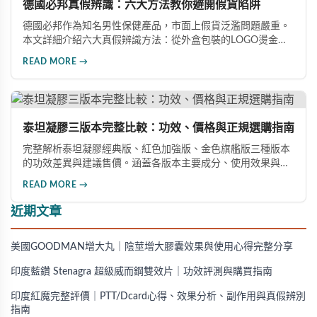
德國必邦真假辨識：六大方法教你避開假貨陷阱
德國必邦作為知名男性保健產品，市面上假貨泛濫問題嚴重。
本文詳細介紹六大真假辨識方法：從外盒包裝的LOGO燙金工
藝、說明書與生產地資訊、藥錠的「HY」刻印與六角星芒造
READ MORE →
型、瓶身玻璃與瓶蓋品質，到購買來源管道及實際服用體感，
全方位教您如何辨別真偽，避免購買無效甚至危害健康的假冒
產品。
泰坦凝膠三版本完整比較：功效、價格與正規選購指南
完整解析泰坦凝膠經典版、紅色加強版、金色旗艦版三種版本
的功效差異與建議售價。涵蓋各版本主要成分、使用效果與適
用對象，幫助你選擇最適合的產品，並了解正規購買管道與售
READ MORE →
後保障。
近期文章
美國GOODMAN增大丸｜陰莖增大膠囊效果與使用心得完整分享
印度藍鑽 Stenagra 超級威而鋼雙效片｜功效評測與購買指南
印度紅魔完整評價｜PTT/Dcard心得、效果分析、副作用與真假辨別
指南