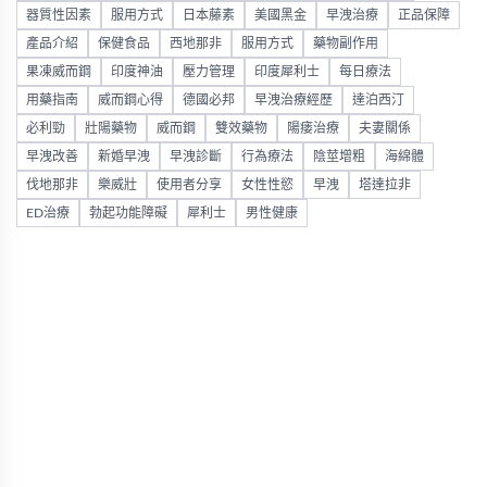
器質性因素
服用方式
日本藤素
美國黑金
早洩治療
正品保障
產品介紹
保健食品
西地那非
服用方式
藥物副作用
果凍威而鋼
印度神油
壓力管理
印度犀利士
每日療法
用藥指南
威而鋼心得
德國必邦
早洩治療經歷
達泊西汀
必利勁
壯陽藥物
威而鋼
雙效藥物
陽痿治療
夫妻關係
早洩改善
新婚早洩
早洩診斷
行為療法
陰莖增粗
海綿體
伐地那非
樂威壯
使用者分享
女性性慾
早洩
塔達拉非
ED治療
勃起功能障礙
犀利士
男性健康