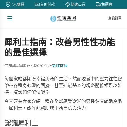
7天鑒賞
貨到付款
快速出貨
免運費
查詢訂單
犀利士指南：改善男性性功能
的最佳選擇
性福藥局藥師
•
2026/6/15
•
男性健康
每個家庭都期盼幸福美滿的生活，然而現實中的壓力往往會
帶來各種身心靈的困擾，甚至連最基本的親密關係都難以維
持，這該如何解決呢？
今天要為大家介紹一種在全球廣受歡迎的男性健康輔助產品
－
犀利士
，或許能幫助您重拾自信與活力！
認識犀利士