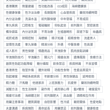
女用助興劑
氟班色林
美國MAXMAN
持久噴霧
購買指南
香港購買
劑量建議
性功能改善
ED成因
海綿體擴張
性健康保養
性冷淡治療
長期服用
心血管疾病
藥效持續時間
內分泌治療
洗澡水溫
前列腺保健
中年發福
不育成因
睾丸疾病
口腔衛生
電磁輻射
仰臥起坐
前列腺炎
禁慾迷思
備孕誤區
內分泌失調
不育治療
生殖器畸形
尿道下裂
絲蟲病
戒菸戒酒
射精控制
海螵蛸
精子知識
殺精食物
流產男人
習慣性流產
睾丸保養
精液分析
外遇
中醫食療
性高潮
成人影片
男性保健
情趣用品
早洩飲食
肌肉放鬆訓練
早洩預防技巧
早洩藥方
關元穴
陽痿自測
遺傳風險
食療方法
器質性勃起功能障礙
糖分攝取
飲食禁忌
疾病辨識
不良習慣
香港男性
陰莖外傷
體外射精
功能性食物
性愛品質提升
勃起硬度
神經系統疾病
年齡層分析
男性保健品
延時助勃
精力糖
汗馬糖
他達那非
上班族壓力
抗疲勞
藥效持續時間
減壓方法
性生活頻率
副作用
威而钢心得
藍P雙效
硬度提升
陽痿可治癒
海綿體注射
前列腺肥大
高血壓
酒精相互作用
用藥注意事項
體質調理
自慰影響
性冷感
親密關係
性愛地點
夫妻溝通
疾病預防
壽命延長
用藥禁忌
前列腺痛
健康檢查