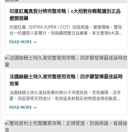
印度紅魔真假分辨完整攻略｜6大招教你輕鬆識別正品
避開假藥
印度紅魔（EXTRA SUPER I COT）因高劑量、實惠價格、雙效
合一的優勢人氣攀升，但偽藥問題日益嚴重。本文整理6大真
假分辨要點，從外包裝、防偽標籤、藥錠特徵、購買管道到價
READ MORE →
格分析，協助消費者輕鬆識別正品，保障用藥安全與效果。
法國綠騎士持久液完整使用攻略｜四步驟發揮最佳延時
效果
法國綠騎士持久液採用專利微分子滲透技術，含有鎖陽、淫羊
藿、肉蓯蓉等天然成分，有效延長射精反射時間並降低敏感
度。本文提供完整四步驟使用指南，從劑量控制到按摩吸收手
READ MORE →
法，協助使用者找到最適合個人體質的用量，搭配正品購買管
道與常見錯誤修正建議，助您安全有效地提升親密生活品質。