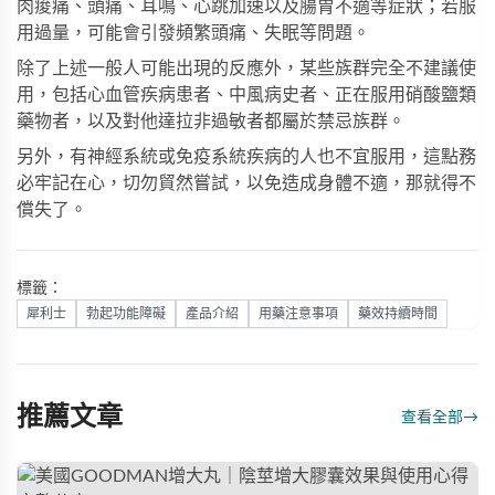
肉痠痛、頭痛、耳鳴、心跳加速以及腸胃不適等症狀；若服
用過量，可能會引發頻繁頭痛、失眠等問題。
除了上述一般人可能出現的反應外，某些族群完全不建議使
用，包括心血管疾病患者、中風病史者、正在服用硝酸鹽類
藥物者，以及對他達拉非過敏者都屬於禁忌族群。
另外，有神經系統或免疫系統疾病的人也不宜服用，這點務
必牢記在心，切勿貿然嘗試，以免造成身體不適，那就得不
償失了。
標籤：
犀利士
勃起功能障礙
產品介紹
用藥注意事項
藥效持續時間
推薦文章
查看全部
→