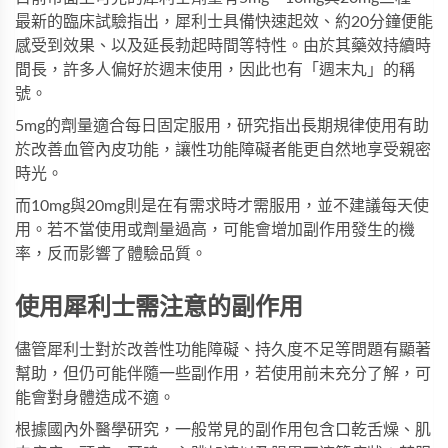
最新的臨床試驗指出，犀利士具備快速起效、約20分鐘便能
感受到效果、以及延長勃起時間等特性。由於其藥效持續時
間長，許多人偏好於週末使用，因此也有「週末丸」的稱
號。
5mg的劑量適合每日固定服用，研究指出長期規律使用有助
於改善血管內皮功能，讓性功能障礙者能更自然地享受親密
時光。
而10mg與20mg則是在有需求時才需服用，並不建議每天使
用。若不當使用或劑量過高，可能會增加副作用發生的機
率，反而影響了體驗品質。
使用犀利士需注意的副作用
儘管
犀利士
對於改善性功能障礙、持久度不足等問題有顯著
幫助，但仍可能伴隨一些副作用，若使用前未充分了解，可
能會對身體造成不適。
根據國內外醫學研究，一般常見的副作用包含口乾舌燥、肌