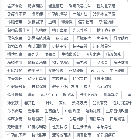
含鋅食物
肥胖預防
體重管理
陽痿改善方法
性功能衰退
免疫性不育
隱睾症
性功能障礙
壯陽方法
冷熱水交替浴
電腦使用
遺精調理
血精
精囊炎
備孕指南
高溫影響
藥物影響生育
無精症
精子密度
先天性畸形
精子過多症
黑色水果
泌尿系統感染
症狀識別
腎臟疾病
房中術
腎虛調理
藥物治療
咖啡因影響
少精子症
精子品質
染色體異常
遺傳疾病
睾丸炎
附睾炎
生殖道感染
吸菸危害
精液氣味
精道梗阻
輸精管堵塞
預防少精症
睪丸炎
不孕檢查
精子健康
壯陽食物
硬度提升
陽痿分級
飲食誤區
使用方法
早洩誤區
中藥調理
避孕套厚度
穴位按摩
伴侶支持
性健康知識
性健康教育
自我保健
避孕套使用方法
戒酒
心理輔導
假性陽痿
晨勃
心因性ED
糖尿病
男性不育症
用藥誤區
手淫
銀髮族
器質性ED
肝病
戒菸
預防方法
營養補充
性功能提升
飲食調理
避孕套
生育能力
中醫治療
運動鍛鍊
生活習慣改善
誤區指南
腸道健康
早洩成因
心理因素
預防早洩
日常護理
延時產品
印度必利勁
性愛技巧
性生活品質
中年男性
性功能下降
按需服用
液態威而鋼
購買指南
前列腺疾病