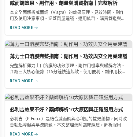
威而鋼效果、副作用、劑量與購買指南｜完整解析
本文全面解析威而鋼（Viagra）的效果原理、見效時間、副作
用及使用注意事項。涵蓋劑量建議、適用族群、購買管道與價
格分析，幫助您安全有效地改善勃起功能障礙。
READ MORE →
薄力士口溶膜完整指南：副作用、功效與安全用藥建議
完整解析薄力士口溶膜的功效原理、副作用機率與緩解方法。
介紹三大核心優勢（15分鐘快速起效、使用便利、副作用較
低），涵蓋雙效版本與其他ED藥物的詳細比較，提供安全用藥
READ MORE →
建議與禁忌族群說明，幫助你做出最有保障的用藥選擇，重拾
自信生活。
必利吉效果不好？藥師解析10大原因與正確服用方式
必利吉（P-Force）是結合威而鋼與必利勁的雙效藥物，同時改
善勃起障礙與早洩問題。本文整理藥師臨床經驗，解析服用時
間、飲食搭配、心理因素等10大常見原因，幫助男性正確用
READ MORE →