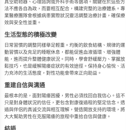
真空助勃器、心理諮詢或外科手術等選項。關鍵在於這些方
法不應各自為政，而要相互配合，構建完整的治療體系。專
業醫療團隊會根據病患實際狀況靈活調整治療計畫，確保療
效與安全性並重。
生活型態的積極改變
日常習慣的調整同樣舉足輕重。均衡的飲食結構、規律的運
動習慣以及充足的睡眠休息，都能促進血液循環、增強體
能，進而提升整體健康狀況。同時，學會舒緩壓力、掌握放
鬆技巧，也是緩解陽痿症狀的有效途徑。保持身心愉悅、活
力充沛的生活態度，對性功能會帶來正向助益。
重建自信與溝通
最根本的是，面對陽痿困擾，男性必須找回自我信心。這不
只是對身體狀況的信任，更包含對康復過程的堅定信念。透
過與伴侶的真诚交流與相互理解，營造開放支持的環境，將
大大幫助男性在克服陽痿的旅程中重拾自信與健康。
結語