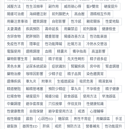
減壓方法
性生活頻率
副作用
威而钢心得
藍P雙效
硬度提升
陽痿可治癒
海綿體注射
前列腺肥大
高血壓
酒精相互作用
用藥注意事項
體質調理
自慰影響
性冷感
親密關係
性愛地點
夫妻溝通
疾病預防
壽命延長
用藥禁忌
前列腺痛
健康檢查
含鋅食物
肥胖預防
體重管理
陽痿改善方法
性功能衰退
免疫性不育
隱睾症
性功能障礙
壯陽方法
冷熱水交替浴
電腦使用
遺精調理
血精
精囊炎
備孕指南
高溫影響
藥物影響生育
無精症
精子密度
先天性畸形
精子過多症
黑色水果
泌尿系統感染
症狀識別
腎臟疾病
房中術
腎虛調理
藥物治療
咖啡因影響
少精子症
精子品質
染色體異常
遺傳疾病
睾丸炎
附睾炎
生殖道感染
吸菸危害
精液氣味
精道梗阻
輸精管堵塞
預防少精症
睪丸炎
不孕檢查
精子健康
壯陽食物
硬度提升
陽痿分級
飲食誤區
使用方法
早洩誤區
中藥調理
避孕套厚度
穴位按摩
伴侶支持
性健康知識
性健康教育
自我保健
避孕套使用方法
戒酒
心理輔導
假性陽痿
晨勃
心因性ED
糖尿病
男性不育症
用藥誤區
手淫
銀髮族
器質性ED
肝病
戒菸
預防方法
營養補充
性功能提升