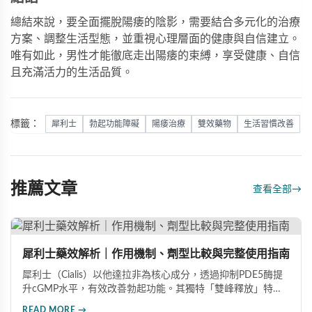
總結來說，要全面擺脫陽痿的陰影，需要結合多元化的治療
方案、調整生活型態，並重視心理層面的健康與自信建立。
唯有如此，男性才能徹底走出陽痿的束縛，享受健康、自信
且充滿活力的生活品質。
標籤：
犀利士
勃起功能障礙
陽痿治療
雙效藥物
生活習慣改善
推薦文章
查看全部
→
犀利士藥效解析｜作用機制、劑型比較與完整使用指南
犀利士（Cialis）以他達拉非為核心成分，透過抑制PDE5酶提
升cGMP水平，有效改善勃起功能。其獨特「雙峰釋放」特性
使藥效可持續36小時，兼具速效20mg與每日錠5mg兩種劑
READ MORE →