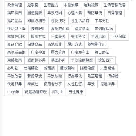
飲食調理
避孕套
生育能力
中醫治療
運動鍛鍊
生活習慣改善
誤區指南
腸道健康
早洩成因
心理因素
預防早洩
日常護理
延時產品
印度必利勁
性愛技巧
性生活品質
中年男性
性功能下降
按需服用
液態威而鋼
購買指南
前列腺疾病
器質性因素
服用方式
日本藤素
美國黑金
早洩治療
正品保障
產品介紹
保健食品
西地那非
服用方式
藥物副作用
果凍威而鋼
印度神油
壓力管理
印度犀利士
每日療法
用藥指南
威而鋼心得
德國必邦
早洩治療經歷
達泊西汀
必利勁
壯陽藥物
威而鋼
雙效藥物
陽痿治療
夫妻關係
早洩改善
新婚早洩
早洩診斷
行為療法
陰莖增粗
海綿體
伐地那非
樂威壯
使用者分享
女性性慾
早洩
塔達拉非
ED治療
勃起功能障礙
犀利士
男性健康