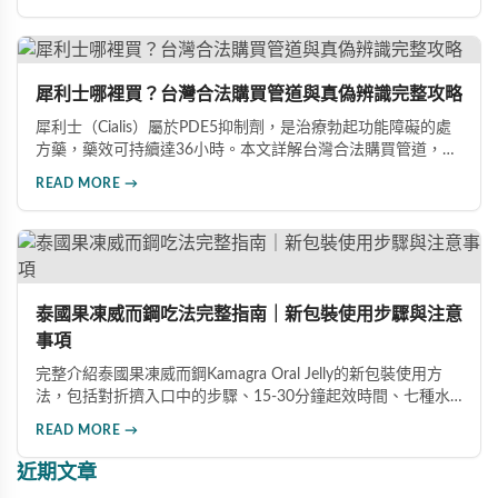
藥、發揮最佳效果，重拾自信。
犀利士哪裡買？台灣合法購買管道與真偽辨識完整攻略
犀利士（Cialis）屬於PDE5抑制劑，是治療勃起功能障礙的處
方藥，藥效可持續達36小時。本文詳解台灣合法購買管道，包
括實體藥局與線上藥局的選擇要點，並提供完整真偽辨識方
READ MORE →
法，幫助您避免購買到假冒產品，確保用藥安全。
泰國果凍威而鋼吃法完整指南｜新包裝使用步驟與注意
事項
完整介紹泰國果凍威而鋼Kamagra Oral Jelly的新包裝使用方
法，包括對折擠入口中的步驟、15-30分鐘起效時間、七種水
果口味及禁忌注意事項，幫助男性正確安全地使用此產品。
READ MORE →
近期文章