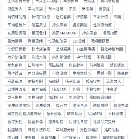
生活習得改善
日常生活護理
早洩預防
无精症
输精管堵塞
流產男人
睪丸疾病
草本壯陽
失眠
安眠藥
憂鬱症
調情輔助劑
催情口服液
迷幻春藥
催情藥
草本催情
西藥
平均值統計
陰莖尺寸
持久噴霧
處方藥物
性冷感治療
女用助興劑
氟班色林
美國MAXMAN
持久噴霧
購買指南
香港購買
劑量建議
性功能改善
ED成因
海綿體擴張
性健康保養
性冷淡治療
長期服用
心血管疾病
藥效持續時間
內分泌治療
洗澡水溫
前列腺保健
中年發福
不育成因
睾丸疾病
口腔衛生
電磁輻射
仰臥起坐
前列腺炎
禁慾迷思
備孕誤區
內分泌失調
不育治療
生殖器畸形
尿道下裂
絲蟲病
戒菸戒酒
射精控制
海螵蛸
精子知識
殺精食物
流產男人
習慣性流產
睾丸保養
精液分析
外遇
中醫食療
性高潮
成人影片
男性保健
情趣用品
早洩飲食
肌肉放鬆訓練
早洩預防技巧
早洩藥方
關元穴
陽痿自測
遺傳風險
食療方法
器質性勃起功能障礙
糖分攝取
飲食禁忌
疾病辨識
不良習慣
香港男性
陰莖外傷
體外射精
功能性食物
性愛品質提升
勃起硬度
神經系統疾病
年齡層分析
男性保健品
延時助勃
精力糖
汗馬糖
他達那非
上班族壓力
抗疲勞
藥效持續時間