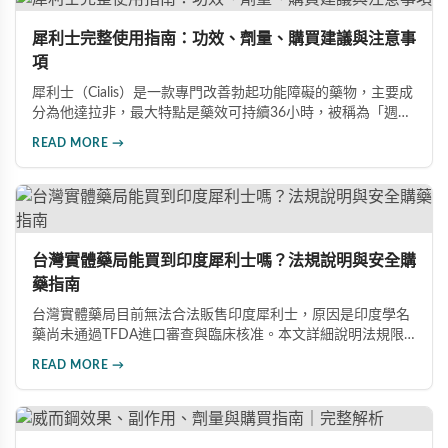
犀利士完整使用指南：功效、劑量、購買建議與注意事
項
犀利士（Cialis）是一款專門改善勃起功能障礙的藥物，主要成
分為他達拉非，最大特點是藥效可持續36小時，被稱為「週末
藥丸」。本文詳細介紹犀利士的適用對象、劑量選擇（5mg、
READ MORE →
20mg、雙效100mg）、正規購買管道、服用禁忌與常見副作
用，幫助您安全用藥。
台灣實體藥局能買到印度犀利士嗎？法規說明與安全購
藥指南
台灣實體藥局目前無法合法販售印度犀利士，原因是印度學名
藥尚未通過TFDA進口審查與臨床核准。本文詳細說明法規限
制原因，並介紹三種安全可靠的購藥管道：官方授權線上藥
READ MORE →
局、海外代購服務、品牌官網直購，幫助消費者安心取得正品
印度犀利士。