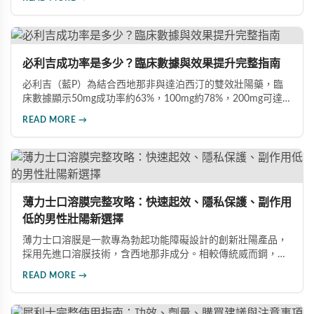
型。文章深入比較各劑型差異，分析臨床數據（晨勃改善
83%、成功插入率91%），並提供用藥注意事項，協助男性根
據需求選擇最適合的犀利士規格。
必利吉成功率是多少？臨床數據與效果提升完整指南
必利吉（藍P）為結合西地那非與達泊西汀的雙效壯陽藥，臨
床數據顯示50mg成功率約63%，100mg約78%，200mg可達
88%。本文詳解7大提升藥效建議，包括性刺激配合、劑量調
READ MORE →
整、飲食禁忌及真假辨別，助您充分發揮藥物潛力，重獲自信
性生活。
薄力士口溶膜完整攻略：快速起效、隱私保護、副作用
低的男性壯陽新選擇
薄力士口溶膜是一款專為勃起功能障礙設計的創新壯陽產品，
採用先進口溶膜技術，含西地那非成分。相較傳統威而鋼，起
效更快（15-30分鐘）、無需配水、隱私性佳、副作用發生率
READ MORE →
低。本文詳解產品特色、雙效版本比較、四大選購通路及避開
假藥的方法。