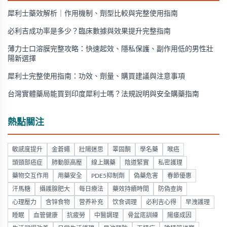
犀利士藥效解析｜作用機制、劑型比較與完整使用指南
必利吉成功率是多少？臨床數據與效果提升完整指南
薄力士口溶膜完整攻略：快速起效、隱私保護、副作用低的男性壯
陽新選擇
犀利士完整使用指南：功效、劑量、購買建議與注意事項
台灣實體藥局能買到印度犀利士嗎？法規說明與安全購藥指南
熱點關注
敏感度提升
金蒼蠅
壯陽迷思
睪固酮
學名藥
喉癌
頭頸部癌症
肺動脈高壓
線上購藥
陰道緊實
私密護理
藥物交互作用
用藥安全
PDE5抑制劑
偽藥危害
春節優惠
汗馬糖
攝護腺肥大
每日療法
藥效持續時間
防偽查詢
心理壓力
含锌食物
营养补充
饮食调理
必利吉心得
早洩護理
睡眠
血管健康
抗疲勞
中醫調理
骨盆底訓練
陽痿成因