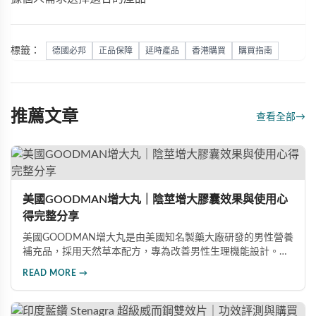
標籤：
德國必邦
正品保障
延時產品
香港購買
購買指南
推薦文章
查看全部
→
美國GOODMAN增大丸｜陰莖增大膠囊效果與使用心
得完整分享
美國GOODMAN增大丸是由美國知名製藥大廠研發的男性營養
補充品，採用天然草本配方，專為改善男性生理機能設計。根
據使用者回饋，平均可增加陰莖長度2-5公分，圍度提升
READ MORE →
25%-30%，同時改善陽痿、早洩等性功能障礙。每日1-2粒，
90天完整療程即可達到理想效果並建立長期保健基礎。