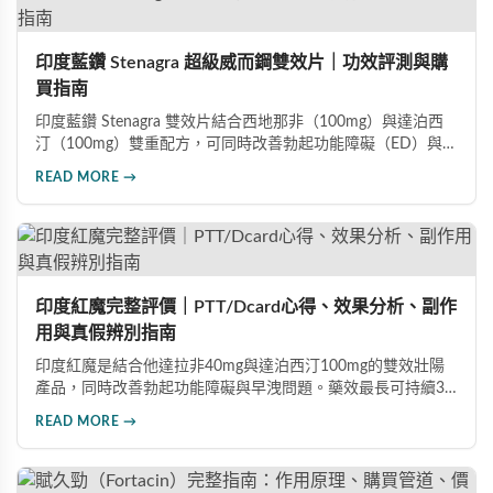
印度藍鑽 Stenagra 超級威而鋼雙效片｜功效評測與購
買指南
印度藍鑽 Stenagra 雙效片結合西地那非（100mg）與達泊西
汀（100mg）雙重配方，可同時改善勃起功能障礙（ED）與早
洩問題（PE）。根據使用者回饋，服藥後約30分鐘即可感受效
READ MORE →
果，藥效持續8至12小時，無論是硬度還是持久度都有明顯提
升。Dcard、PTT 網友實測分享，正面評價佔多數，是CP值極
高的男性保健品選擇。
印度紅魔完整評價｜PTT/Dcard心得、效果分析、副作
用與真假辨別指南
印度紅魔是結合他達拉非40mg與達泊西汀100mg的雙效壯陽
產品，同時改善勃起功能障礙與早洩問題。藥效最長可持續36
小時，價格僅為威而鋼的三分之一。90%使用者給予正面評
READ MORE →
價，常見副作用為輕微頭痛（7%）。本文整理超過120則網友
心得，幫助你了解真實效果、識別假貨與選擇正規購買管道。