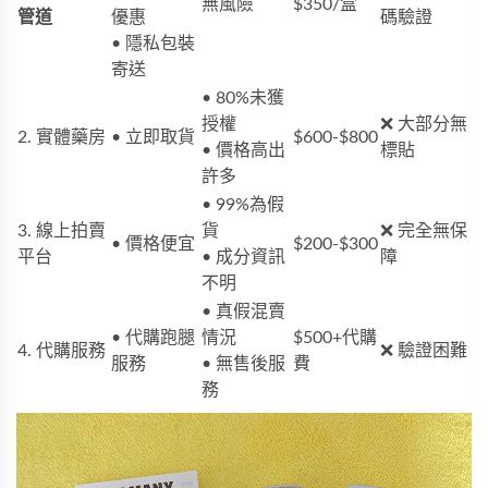
無風險
$350/盒
管道
優惠
碼驗證
• 隱私包裝
寄送
• 80%未獲
授權
❌ 大部分無
2. 實體藥房
• 立即取貨
$600-$800
• 價格高出
標貼
許多
• 99%為假
3. 線上拍賣
貨
❌ 完全無保
• 價格便宜
$200-$300
平台
• 成分資訊
障
不明
• 真假混賣
• 代購跑腿
情況
$500+代購
4. 代購服務
❌ 驗證困難
服務
• 無售後服
費
務