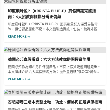
印度巔峰藍P（KRRISTA BLUE-P）真假辨識完整指
南：6大招教你輕鬆分辨正偽藥
印度巔峰藍P（KRRISTA BLUE-P）因高劑量配方深受男性青
睞，但仿冒品層出不窮。本文從製造資訊、包裝、錠劑外觀、
體感反應、防偽驗證、價格區間等六大面向，詳細解析如何精
READ MORE →
準辨識真假，幫助您安心選購、放心使用，避免健康風險。
德國必邦真假辨識：六大方法教你避開假貨陷阱
德國必邦作為知名男性保健產品，市面上假貨泛濫問題嚴重。
本文詳細介紹六大真假辨識方法：從外盒包裝的LOGO燙金工
藝、說明書與生產地資訊、藥錠的「HY」刻印與六角星芒造
READ MORE →
型、瓶身玻璃與瓶蓋品質，到購買來源管道及實際服用體感，
全方位教您如何辨別真偽，避免購買無效甚至危害健康的假冒
產品。
泰坦凝膠三版本完整比較：功效、價格與正規選購指南
完整解析泰坦凝膠經典版、紅色加強版、金色旗艦版三種版本