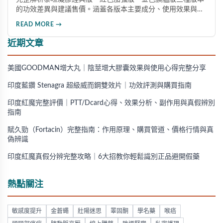
的功效差異與建議售價。涵蓋各版本主要成分、使用效果與適
用對象，幫助你選擇最適合的產品，並了解正規購買管道與售
READ MORE →
後保障。
近期文章
美國GOODMAN增大丸｜陰莖增大膠囊效果與使用心得完整分享
印度藍鑽 Stenagra 超級威而鋼雙效片｜功效評測與購買指南
印度紅魔完整評價｜PTT/Dcard心得、效果分析、副作用與真假辨別
指南
賦久勁（Fortacin）完整指南：作用原理、購買管道、價格行情與真
偽辨識
印度紅魔真假分辨完整攻略｜6大招教你輕鬆識別正品避開假藥
熱點關注
敏感度提升
金蒼蠅
壯陽迷思
睪固酮
學名藥
喉癌