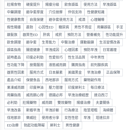
壯陽食物
硬度提升
陽痿分級
飲食誤區
使用方法
早洩誤區
中藥調理
避孕套厚度
穴位按摩
伴侶支持
性健康知識
性健康教育
自我保健
避孕套使用方法
戒酒
心理輔導
假性陽痿
晨勃
心因性ED
糖尿病
男性不育症
用藥誤區
手淫
銀髮族
器質性ED
肝病
戒菸
預防方法
營養補充
性功能提升
飲食調理
避孕套
生育能力
中醫治療
運動鍛鍊
生活習慣改善
誤區指南
腸道健康
早洩成因
心理因素
預防早洩
日常護理
延時產品
印度必利勁
性愛技巧
性生活品質
中年男性
性功能下降
按需服用
液態威而鋼
購買指南
前列腺疾病
器質性因素
服用方式
日本藤素
美國黑金
早洩治療
正品保障
產品介紹
保健食品
西地那非
服用方式
藥物副作用
果凍威而鋼
印度神油
壓力管理
印度犀利士
每日療法
用藥指南
威而鋼心得
德國必邦
早洩治療經歷
達泊西汀
必利勁
壯陽藥物
威而鋼
雙效藥物
陽痿治療
夫妻關係
早洩改善
新婚早洩
早洩診斷
行為療法
陰莖增粗
海綿體
伐地那非
樂威壯
使用者分享
女性性慾
早洩
塔達拉非
ED治療
勃起功能障礙
犀利士
男性健康