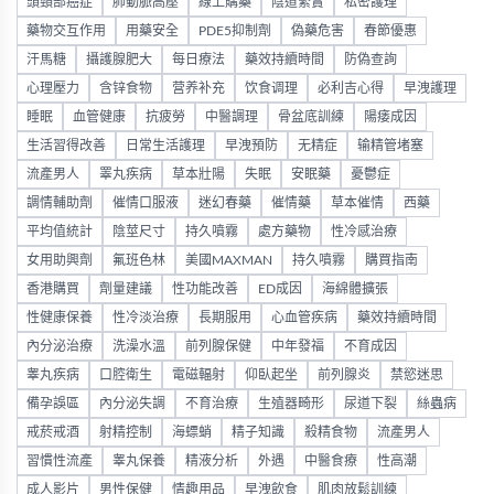
頭頸部癌症
肺動脈高壓
線上購藥
陰道緊實
私密護理
藥物交互作用
用藥安全
PDE5抑制劑
偽藥危害
春節優惠
汗馬糖
攝護腺肥大
每日療法
藥效持續時間
防偽查詢
心理壓力
含锌食物
营养补充
饮食调理
必利吉心得
早洩護理
睡眠
血管健康
抗疲勞
中醫調理
骨盆底訓練
陽痿成因
生活習得改善
日常生活護理
早洩預防
无精症
输精管堵塞
流產男人
睪丸疾病
草本壯陽
失眠
安眠藥
憂鬱症
調情輔助劑
催情口服液
迷幻春藥
催情藥
草本催情
西藥
平均值統計
陰莖尺寸
持久噴霧
處方藥物
性冷感治療
女用助興劑
氟班色林
美國MAXMAN
持久噴霧
購買指南
香港購買
劑量建議
性功能改善
ED成因
海綿體擴張
性健康保養
性冷淡治療
長期服用
心血管疾病
藥效持續時間
內分泌治療
洗澡水溫
前列腺保健
中年發福
不育成因
睾丸疾病
口腔衛生
電磁輻射
仰臥起坐
前列腺炎
禁慾迷思
備孕誤區
內分泌失調
不育治療
生殖器畸形
尿道下裂
絲蟲病
戒菸戒酒
射精控制
海螵蛸
精子知識
殺精食物
流產男人
習慣性流產
睾丸保養
精液分析
外遇
中醫食療
性高潮
成人影片
男性保健
情趣用品
早洩飲食
肌肉放鬆訓練