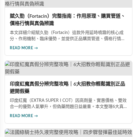
賦久勁（Fortacin）完整指南：作用原理、購買管道、
價格行情與真偽辨識
本文詳細介紹賦久勁（Fortacin）這款外用延時噴霧的核心成
分、作用機制、臨床優勢，並提供正品購買管道、價格行情比
較及真偽辨識技巧，幫助您安心選購、安心使用。
READ MORE →
印度紅魔真假分辨完整攻略｜6大招教你輕鬆識別正品
避開假藥
印度紅魔（EXTRA SUPER I COT）因高劑量、實惠價格、雙效
合一的優勢人氣攀升，但偽藥問題日益嚴重。本文整理6大真
假分辨要點，從外包裝、防偽標籤、藥錠特徵、購買管道到價
READ MORE →
格分析，協助消費者輕鬆識別正品，保障用藥安全與效果。