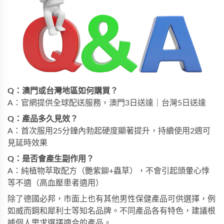
Q：澳門或台灣地區如何購買？
A：官網提供全球配送服務，澳門3日送達｜台灣5日送達
Q：產品多久見效？
A：首次服用25分鐘內勃起硬度顯著提升，持續使用2週可
見延時效果
Q：是否會產生副作用？
A：純植物萃取配方（艷紫鉚+蟲草），不會引起頭暈心悸
等不適（高血壓患者適用）
除了德國必邦，市面上也有其他男性保健產品可供選擇，例
如
威而鋼
和
犀利士
等知名品牌。不同產品各有特色，建議根
據個人需求選擇適合的產品。