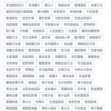
早洩預防技巧
早洩藥方
關元穴
陽痿自測
遺傳風險
食療方法
器質性勃起功能障礙
糖分攝取
飲食禁忌
疾病辨識
不良習慣
香港男性
陰莖外傷
體外射精
功能性食物
性愛品質提升
勃起硬度
神經系統疾病
年齡層分析
男性保健品
延時助勃
精力糖
汗馬糖
他達那非
上班族壓力
抗疲勞
藥效持續時間
減壓方法
性生活頻率
副作用
威而钢心得
藍P雙效
硬度提升
陽痿可治癒
海綿體注射
前列腺肥大
高血壓
酒精相互作用
用藥注意事項
體質調理
自慰影響
性冷感
親密關係
性愛地點
夫妻溝通
疾病預防
壽命延長
用藥禁忌
前列腺痛
健康檢查
含鋅食物
肥胖預防
體重管理
陽痿改善方法
性功能衰退
免疫性不育
隱睾症
性功能障礙
壯陽方法
冷熱水交替浴
電腦使用
遺精調理
血精
精囊炎
備孕指南
高溫影響
藥物影響生育
無精症
精子密度
先天性畸形
精子過多症
黑色水果
泌尿系統感染
症狀識別
腎臟疾病
房中術
腎虛調理
藥物治療
咖啡因影響
少精子症
精子品質
染色體異常
遺傳疾病
睾丸炎
附睾炎
生殖道感染
吸菸危害
精液氣味
精道梗阻
輸精管堵塞
預防少精症
睪丸炎
不孕檢查
精子健康