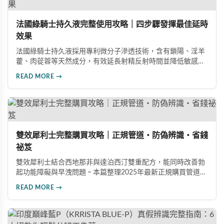
法國綠騎士持久液完整使用攻略｜四步驟發揮最佳延時
效果
法國綠騎士持久液採用專利微分子滲透技術，含有鎖陽、淫羊
藿、肉蓯蓉等天然成分，有效延長射精反射時間並降低敏感
度。本文提供完整四步驟使用指南，從劑量控制到按摩吸收手
READ MORE →
法，協助使用者找到最適合個人體質的用量，搭配正品購買管
道與常見錯誤修正建議，助您安全有效地提升親密生活品質。
雙效犀利士完整購買攻略｜正規管道・防偽辨識・省錢
祕笈
雙效犀利士結合西地那非與達泊西汀雙重配方，能同時改善勃
起功能障礙與早洩問題。本篇整理2025年最新正規購買管道、
價格分析、防偽驗證方法及省錢優惠資訊，幫助您避開市面上
READ MORE →
超過65%的假貨陷阱，選購100%正品雙效犀利士。