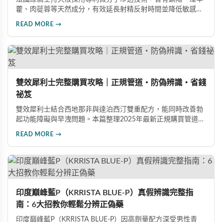
藿、肉蓯蓉等天然成分，有效延長射精反射時間並降低敏感
度。本文提供完整四步驟使用指南，從劑量控制到按摩吸收手
READ MORE →
法，協助使用者找到最適合個人體質的用量，搭配正品購買管
道與常見錯誤修正建議，助您安全有效地提升親密生活品質。
雙效犀利士完整購買攻略｜正規管道・防偽辨識・省錢
祕笈
雙效犀利士結合西地那非與達泊西汀雙重配方，能同時改善勃
起功能障礙與早洩問題。本篇整理2025年最新正規購買管道、
價格分析、防偽驗證方法及省錢優惠資訊，幫助您避開市面上
READ MORE →
超過65%的假貨陷阱，選購100%正品雙效犀利士。
印度巔峰藍P（KRRISTA BLUE-P）真假辨識完整指
南：6大招教你輕鬆分辨正偽藥
印度巔峰藍P（KRRISTA BLUE-P）因高劑量配方深受男性青