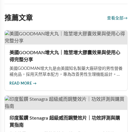
推薦文章
查看全部
→
美國GOODMAN增大丸｜陰莖增大膠囊效果與使用心
得完整分享
美國GOODMAN增大丸是由美國知名製藥大廠研發的男性營養
補充品，採用天然草本配方，專為改善男性生理機能設計。根
據使用者回饋，平均可增加陰莖長度2-5公分，圍度提升
READ MORE →
25%-30%，同時改善陽痿、早洩等性功能障礙。每日1-2粒，
90天完整療程即可達到理想效果並建立長期保健基礎。
印度藍鑽 Stenagra 超級威而鋼雙效片｜功效評測與購
買指南