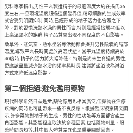
男科專家指出,男性睾丸製造精子的最適溫度大約在攝氏36
度左右,一旦環境溫度超過這個臨界值,精母細胞的生成效率
就會受到明顯抑制;同時,已經形成的精子活力也會隨之下
降。對於習慣洗熱水澡的男性而言,特別是經常接觸40度以
上高溫熱水的族群,精子品質會出現不同程度的不良影響。
桑拿浴、蒸氣室、熱水坐浴等活動都會提升男性陰囊的局部
溫度,導致睾丸長時間處於高溫狀態。當睾丸溫度持續高於
40度時,精子的活力將大幅降低。特別是尚未生育過的男性,
更應該盡量減少熱水浴的頻率與時長,建議將坐浴改為淋浴
方式來降低溫度影響。
第二個拒絕:避免濫用藥物
現代醫學雖然日益進步,藥物應用也相當廣泛,但藥物在治療
疾病的同時也可能帶來一些不良反應。根據臨床觀察研究顯
示,許多藥物對精子的生成、男性的性功能等方面都會產生
負面影響。其影響程度取決於多種因素,包括藥物劑量、服
藥時間長短等,其中個人體質差異也是重要關鍵因素。