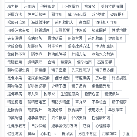
精力糖
汗馬糖
他達那非
上班族壓力
抗疲勞
藥效持續時間
減壓方法
性生活頻率
副作用
威而钢心得
藍P雙效
硬度提升
陽痿可治癒
海綿體注射
前列腺肥大
高血壓
酒精相互作用
用藥注意事項
體質調理
自慰影響
性冷感
親密關係
性愛地點
夫妻溝通
疾病預防
壽命延長
用藥禁忌
前列腺痛
健康檢查
含鋅食物
肥胖預防
體重管理
陽痿改善方法
性功能衰退
免疫性不育
隱睾症
性功能障礙
壯陽方法
冷熱水交替浴
電腦使用
遺精調理
血精
精囊炎
備孕指南
高溫影響
藥物影響生育
無精症
精子密度
先天性畸形
精子過多症
黑色水果
泌尿系統感染
症狀識別
腎臟疾病
房中術
腎虛調理
藥物治療
咖啡因影響
少精子症
精子品質
染色體異常
遺傳疾病
睾丸炎
附睾炎
生殖道感染
吸菸危害
精液氣味
精道梗阻
輸精管堵塞
預防少精症
睪丸炎
不孕檢查
精子健康
壯陽食物
硬度提升
陽痿分級
飲食誤區
使用方法
早洩誤區
中藥調理
避孕套厚度
穴位按摩
伴侶支持
性健康知識
性健康教育
自我保健
避孕套使用方法
戒酒
心理輔導
假性陽痿
晨勃
心因性ED
糖尿病
男性不育症
用藥誤區
手淫