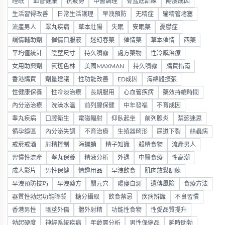
睡眠
血管健康
抗疲勞
中醫調理
骨盆底訓練
陽痿成因
生活習得改善
日常生活護理
早洩預防
无精症
输精管堵塞
流產男人
睪丸疾病
草本壯陽
失眠
安眠藥
憂鬱症
調情輔助劑
催情口服液
迷幻春藥
催情藥
草本催情
西藥
平均值統計
陰莖尺寸
持久噴霧
處方藥物
性冷感治療
女用助興劑
氟班色林
美國MAXMAN
持久噴霧
購買指南
香港購買
劑量建議
性功能改善
ED成因
海綿體擴張
性健康保養
性冷淡治療
長期服用
心血管疾病
藥效持續時間
內分泌治療
洗澡水溫
前列腺保健
中年發福
不育成因
睾丸疾病
口腔衛生
電磁輻射
仰臥起坐
前列腺炎
禁慾迷思
備孕誤區
內分泌失調
不育治療
生殖器畸形
尿道下裂
絲蟲病
戒菸戒酒
射精控制
海螵蛸
精子知識
殺精食物
流產男人
習慣性流產
睾丸保養
精液分析
外遇
中醫食療
性高潮
成人影片
男性保健
情趣用品
早洩飲食
肌肉放鬆訓練
早洩預防技巧
早洩藥方
關元穴
陽痿自測
遺傳風險
食療方法
器質性勃起功能障礙
糖分攝取
飲食禁忌
疾病辨識
不良習慣
香港男性
陰莖外傷
體外射精
功能性食物
性愛品質提升
勃起硬度
神經系統疾病
年齡層分析
男性保健品
延時助勃