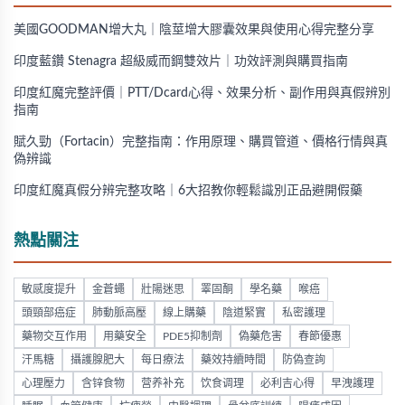
美國GOODMAN增大丸｜陰莖增大膠囊效果與使用心得完整分享
印度藍鑽 Stenagra 超級威而鋼雙效片｜功效評測與購買指南
印度紅魔完整評價｜PTT/Dcard心得、效果分析、副作用與真假辨別
指南
賦久勁（Fortacin）完整指南：作用原理、購買管道、價格行情與真
偽辨識
印度紅魔真假分辨完整攻略｜6大招教你輕鬆識別正品避開假藥
熱點關注
敏感度提升
金蒼蠅
壯陽迷思
睪固酮
學名藥
喉癌
頭頸部癌症
肺動脈高壓
線上購藥
陰道緊實
私密護理
藥物交互作用
用藥安全
PDE5抑制劑
偽藥危害
春節優惠
汗馬糖
攝護腺肥大
每日療法
藥效持續時間
防偽查詢
心理壓力
含锌食物
营养补充
饮食调理
必利吉心得
早洩護理