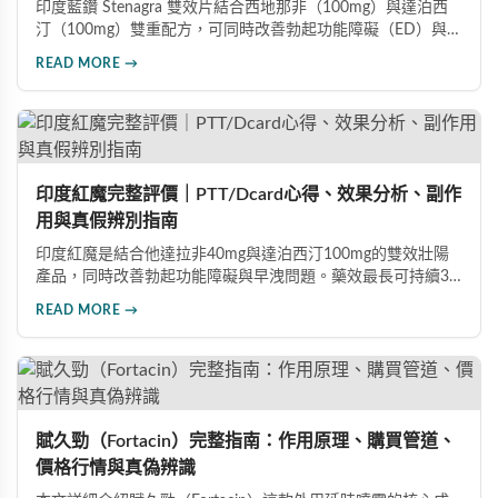
印度藍鑽 Stenagra 雙效片結合西地那非（100mg）與達泊西
汀（100mg）雙重配方，可同時改善勃起功能障礙（ED）與早
洩問題（PE）。根據使用者回饋，服藥後約30分鐘即可感受效
READ MORE →
果，藥效持續8至12小時，無論是硬度還是持久度都有明顯提
升。Dcard、PTT 網友實測分享，正面評價佔多數，是CP值極
高的男性保健品選擇。
印度紅魔完整評價｜PTT/Dcard心得、效果分析、副作
用與真假辨別指南
印度紅魔是結合他達拉非40mg與達泊西汀100mg的雙效壯陽
產品，同時改善勃起功能障礙與早洩問題。藥效最長可持續36
小時，價格僅為威而鋼的三分之一。90%使用者給予正面評
READ MORE →
價，常見副作用為輕微頭痛（7%）。本文整理超過120則網友
心得，幫助你了解真實效果、識別假貨與選擇正規購買管道。
賦久勁（Fortacin）完整指南：作用原理、購買管道、
價格行情與真偽辨識