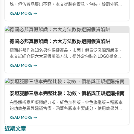
睞，但仿冒品層出不窮。本文從製造資訊、包裝、錠劑外觀、
體感反應、防偽驗證、價格區間等六大面向，詳細解析如何精
READ MORE →
準辨識真假，幫助您安心選購、放心使用，避免健康風險。
德國必邦真假辨識：六大方法教你避開假貨陷阱
德國必邦作為知名男性保健產品，市面上假貨泛濫問題嚴重。
本文詳細介紹六大真假辨識方法：從外盒包裝的LOGO燙金工
藝、說明書與生產地資訊、藥錠的「HY」刻印與六角星芒造
READ MORE →
型、瓶身玻璃與瓶蓋品質，到購買來源管道及實際服用體感，
全方位教您如何辨別真偽，避免購買無效甚至危害健康的假冒
產品。
泰坦凝膠三版本完整比較：功效、價格與正規選購指南
完整解析泰坦凝膠經典版、紅色加強版、金色旗艦版三種版本
的功效差異與建議售價。涵蓋各版本主要成分、使用效果與適
用對象，幫助你選擇最適合的產品，並了解正規購買管道與售
READ MORE →
後保障。
近期文章