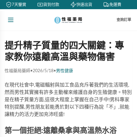
7天鑒賞
貨到付款
快速出貨
免運費
查詢訂單
提升精子質量的四大關鍵：專
家教你遠離高溫與藥物傷害
性福藥局藥師
•
2026/5/18
•
男性健康
在現代社會中,電磁輻射與加工食品充斥著我們的生活環境,
然而男性其實擁有許多主動權來維護自身的生殖健康。特別
是在精子質量方面,這很大程度上掌握在自己手中!男科專家
特別提醒,男性朋友若能勇於對以下四種行為說「不」,就能
讓精力的活力更加充沛旺盛!
第一個拒絕:遠離桑拿與高溫熱水浴