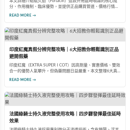
本文詳細介紹賦久勁（Fortacin）這款外用延時噴霧的核心成
分、作用機制、臨床優勢，並提供正品購買管道、價格行情比
較及真偽辨識技巧，幫助您安心選購、安心使用。
READ MORE →
印度紅魔真假分辨完整攻略｜6大招教你輕鬆識別正品
避開假藥
印度紅魔（EXTRA SUPER I COT）因高劑量、實惠價格、雙效
合一的優勢人氣攀升，但偽藥問題日益嚴重。本文整理6大真
假分辨要點，從外包裝、防偽標籤、藥錠特徵、購買管道到價
READ MORE →
格分析，協助消費者輕鬆識別正品，保障用藥安全與效果。
法國綠騎士持久液完整使用攻略｜四步驟發揮最佳延時
效果
法國綠騎士持久液採用專利微分子滲透技術，含有鎖陽、淫羊