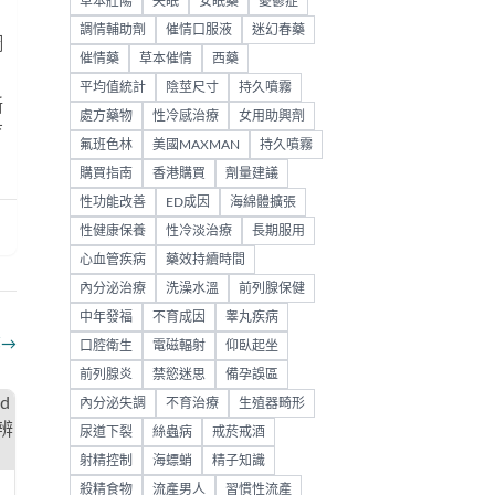
草本壯陽
失眠
安眠藥
憂鬱症
調情輔助劑
催情口服液
迷幻春藥
鋼
催情藥
草本催情
西藥
平均值統計
陰莖尺寸
持久噴霧
斷
處方藥物
性冷感治療
女用助興劑
育
氟班色林
美國MAXMAN
持久噴霧
購買指南
香港購買
劑量建議
性功能改善
ED成因
海綿體擴張
性健康保養
性冷淡治療
長期服用
心血管疾病
藥效持續時間
內分泌治療
洗澡水溫
前列腺保健
中年發福
不育成因
睾丸疾病
部
→
口腔衛生
電磁輻射
仰臥起坐
前列腺炎
禁慾迷思
備孕誤區
內分泌失調
不育治療
生殖器畸形
尿道下裂
絲蟲病
戒菸戒酒
射精控制
海螵蛸
精子知識
殺精食物
流產男人
習慣性流產