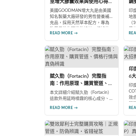
莖增大膠囊效果與使用心得完
鋼
整分享
南
美國GOODMAN增大丸是由美國
印度
知名製藥大廠研發的男性營養補
地
充品，採用天然草本配方，專為
（
改善男性生理機能設計。根據使
善
READ MORE →
RE
用者回饋，平均可增加陰莖長度2-
題
5公分，圍度提升25%-30%，同時
藥
改善陽痿、早洩等性功能障礙。
效
每日1-2粒，90天完整療程即可達
是
到理想效果並建立長期保健基
P
礎。
多
印
選
賦久勁（Fortacin）完整指
6
南：作用原理、購買管道、價
假
印度
格行情與真偽辨識
C
本文詳細介紹賦久勁（Fortacin）
效
這款外用延時噴霧的核心成分、
問
作用機制、臨床優勢，並提供正
READ MORE →
RE
分
品購買管道、價格行情比較及真
籤
偽辨識技巧，幫助您安心選購、
分
安心使用。
品