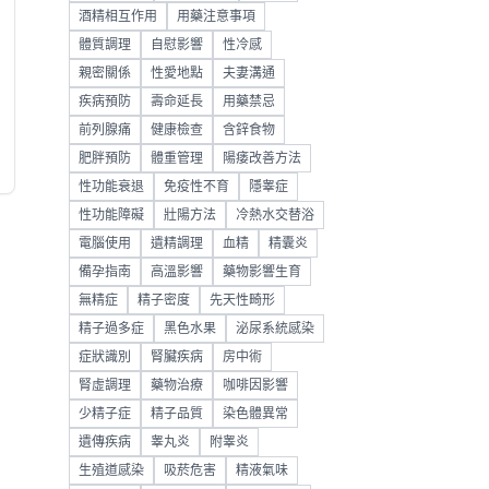
酒精相互作用
用藥注意事項
體質調理
自慰影響
性冷感
親密關係
性愛地點
夫妻溝通
疾病預防
壽命延長
用藥禁忌
前列腺痛
健康檢查
含鋅食物
肥胖預防
體重管理
陽痿改善方法
性功能衰退
免疫性不育
隱睾症
性功能障礙
壯陽方法
冷熱水交替浴
電腦使用
遺精調理
血精
精囊炎
備孕指南
高溫影響
藥物影響生育
無精症
精子密度
先天性畸形
精子過多症
黑色水果
泌尿系統感染
症狀識別
腎臟疾病
房中術
腎虛調理
藥物治療
咖啡因影響
少精子症
精子品質
染色體異常
遺傳疾病
睾丸炎
附睾炎
生殖道感染
吸菸危害
精液氣味