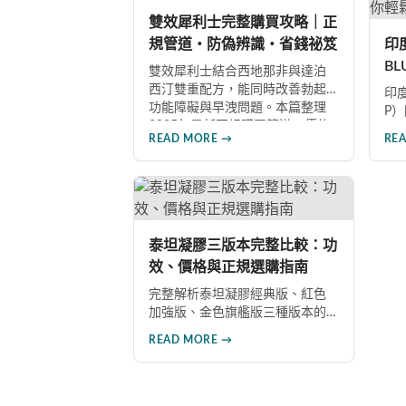
雙效犀利士完整購買攻略｜正
規管道・防偽辨識・省錢祕笈
印
B
雙效犀利士結合西地那非與達泊
南
西汀雙重配方，能同時改善勃起
印度
功能障礙與早洩問題。本篇整理
藥
P
2025年最新正規購買管道、價格
但
READ MORE →
RE
分析、防偽驗證方法及省錢優惠
資
資訊，幫助您避開市面上超過65%
應
的假貨陷阱，選購100%正品雙效
面
犀利士。
假
用
泰坦凝膠三版本完整比較：功
效、價格與正規選購指南
完整解析泰坦凝膠經典版、紅色
加強版、金色旗艦版三種版本的
功效差異與建議售價。涵蓋各版
READ MORE →
本主要成分、使用效果與適用對
象，幫助你選擇最適合的產品，
並了解正規購買管道與售後保
障。