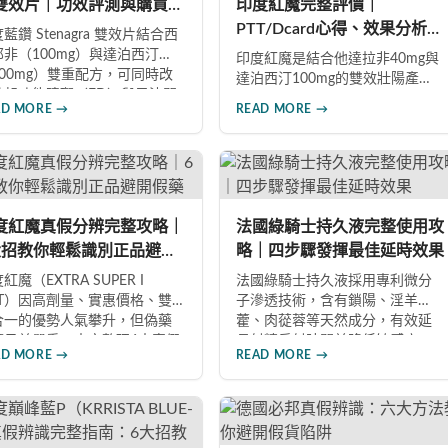
雙效片｜功效評測與購買指
印度紅魔完整評價｜
PTT/Dcard心得、效果分析、
藍鑽 Stenagra 雙效片結合西
副作用與真假辨別指南
那非（100mg）與達泊西汀
印度紅魔是結合他達拉非40mg與
100mg）雙重配方，可同時改
達泊西汀100mg的雙效壯陽產
勃起功能障礙（ED）與早洩問
品，同時改善勃起功能障礙與早
AD MORE →
READ MORE →
（PE）。根據使用者回饋，服
洩問題。藥效最長可持續36小
後約30分鐘即可感受效果，藥
時，價格僅為威而鋼的三分之
持續8至12小時，無論是硬度還
一。90%使用者給予正面評價，常
持久度都有明顯提升。Dcard、
見副作用為輕微頭痛（7%）。本
TT 網友實測分享，正面評價佔
文整理超過120則網友心得，幫助
數，是CP值極高的男性保健品
你了解真實效果、識別假貨與選
度紅魔真假分辨完整攻略｜
法國綠騎士持久液完整使用攻
擇。
擇正規購買管道。
大招教你輕鬆識別正品避開
略｜四步驟發揮最佳延時效果
藥
紅魔（EXTRA SUPER I
法國綠騎士持久液採用專利微分
OT）因高劑量、實惠價格、雙
子滲透技術，含有鎖陽、淫羊
合一的優勢人氣攀升，但偽藥
藿、肉蓯蓉等天然成分，有效延
題日益嚴重。本文整理6大真假
長射精反射時間並降低敏感度。
AD MORE →
READ MORE →
辨要點，從外包裝、防偽標
本文提供完整四步驟使用指南，
、藥錠特徵、購買管道到價格
從劑量控制到按摩吸收手法，協
析，協助消費者輕鬆識別正
助使用者找到最適合個人體質的
，保障用藥安全與效果。
用量，搭配正品購買管道與常見
錯誤修正建議，助您安全有效地