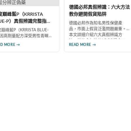
提升親密生活品質。
德國必邦真假辨識：六大方法
度巔峰藍P（KRRISTA
教你避開假貨陷阱
LUE-P）真假辨識完整指
德國必邦作為知名男性保健產
：6大招教你輕鬆分辨正偽
品，市面上假貨泛濫問題嚴重。
巔峰藍P（KRRISTA BLUE-
本文詳細介紹六大真假辨識方
）因高劑量配方深受男性青睞，
法：從外盒包裝的LOGO燙金工
仿冒品層出不窮。本文從製造
AD MORE →
READ MORE →
藝、說明書與生產地資訊、藥錠
訊、包裝、錠劑外觀、體感反
的「HY」刻印與六角星芒造型、
、防偽驗證、價格區間等六大
瓶身玻璃與瓶蓋品質，到購買來
向，詳細解析如何精準辨識真
源管道及實際服用體感，全方位
，幫助您安心選購、放心使
教您如何辨別真偽，避免購買無
，避免健康風險。
效甚至危害健康的假冒產品。