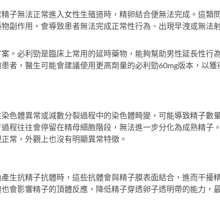
當精子無法正常進入女性生殖道時，精卵結合便無法完成。這類
藥物副作用，會導致患者無法完成正常性行為、出現早洩或無法
方案。
必利勁
是臨床上常用的延時藥物，能夠幫助男性延長性行
的患者，醫生可能會建議使用更高劑量的
必利勁60mg
版本，以獲
性染色體異常或減數分裂過程中的染色體畸變，可能導致精子數
育過程往往會停留在精母細胞階段，無法進一步分化為成熟精子
現正常，外觀上也沒有明顯異常特徵。
內產生抗精子抗體時，這些抗體會與精子膜表面結合，進而干擾
體也會影響精子的頂體反應，降低精子穿透卵子透明帶的能力，