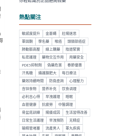
你輕鬆識別正品避開假藥
問
射
熱點關注
為
敏感度提升
金蒼蠅
壯陽迷思
得
睪固酮
學名藥
喉癌
頭頸部癌症
肺動脈高壓
線上購藥
陰道緊實
私密護理
藥物交互作用
用藥安全
PDE5抑制劑
偽藥危害
春節優惠
量
汗馬糖
攝護腺肥大
每日療法
。
藥效持續時間
防偽查詢
心理壓力
含锌食物
营养补充
饮食调理
必利吉心得
早洩護理
睡眠
血管健康
抗疲勞
中醫調理
精
骨盆底訓練
陽痿成因
生活習得改善
最
日常生活護理
早洩預防
无精症
输精管堵塞
流產男人
睪丸疾病