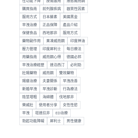
性功能下降
按需服用
液態威而鋼
購買指南
前列腺疾病
器質性因素
服用方式
日本藤素
美國黑金
早洩治療
正品保障
產品介紹
保健食品
西地那非
服用方式
藥物副作用
果凍威而鋼
印度神油
壓力管理
印度犀利士
每日療法
用藥指南
威而鋼心得
德國必邦
早洩治療經歷
達泊西汀
必利勁
壯陽藥物
威而鋼
雙效藥物
陽痿治療
夫妻關係
早洩改善
新婚早洩
早洩診斷
行為療法
陰莖增粗
海綿體
伐地那非
樂威壯
使用者分享
女性性慾
早洩
塔達拉非
ED治療
勃起功能障礙
犀利士
男性健康