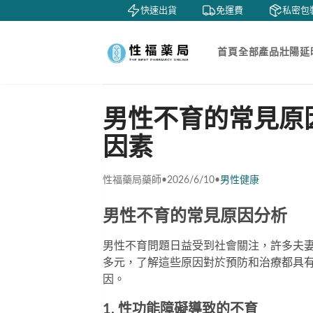
鑒賞
貨到付款
快速出貨
免運費
私密包裝
首頁
全部產品
壯陽延
男性不育的常見原
因素
性福藥局藥師
•
2026/6/10
•
男性健康
男性不育的常見原因分析
男性不育問題日益受到社會關注，許多夫
多元，了解這些原因對於預防和治療都具
因。
1. 性功能障礙導致的不育