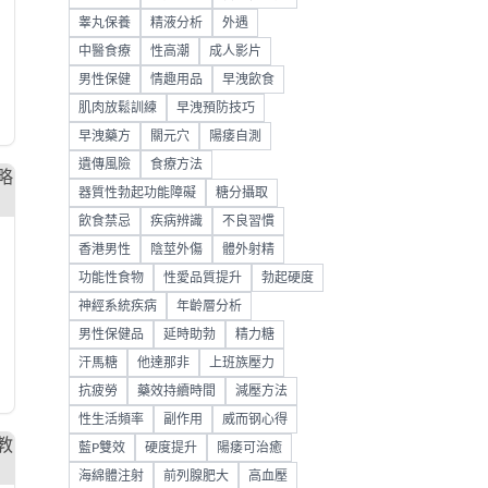
睾丸保養
精液分析
外遇
中醫食療
性高潮
成人影片
男性保健
情趣用品
早洩飲食
肌肉放鬆訓練
早洩預防技巧
早洩藥方
關元穴
陽痿自測
遺傳風險
食療方法
器質性勃起功能障礙
糖分攝取
飲食禁忌
疾病辨識
不良習慣
香港男性
陰莖外傷
體外射精
功能性食物
性愛品質提升
勃起硬度
神經系統疾病
年齡層分析
男性保健品
延時助勃
精力糖
汗馬糖
他達那非
上班族壓力
抗疲勞
藥效持續時間
減壓方法
性生活頻率
副作用
威而钢心得
藍P雙效
硬度提升
陽痿可治癒
海綿體注射
前列腺肥大
高血壓