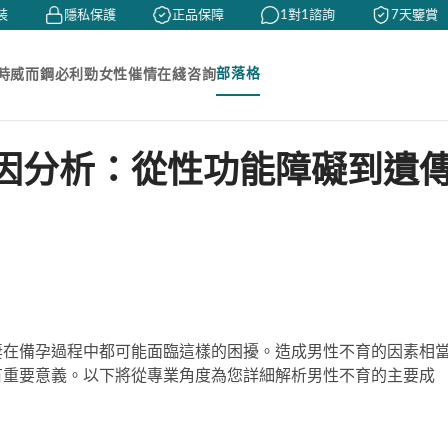
隱私保護
正品保障
1對1諮詢
7天鑒賞
部落格
時
威而鋼
必利勁
女性催情
在綫咨詢
因分析：從性功能障礙到遺
妻在備孕過程中都可能面臨這樣的困擾。造成男性不育的因素相
有重要意義。以下將從專業角度為您詳細解析男性不育的主要成