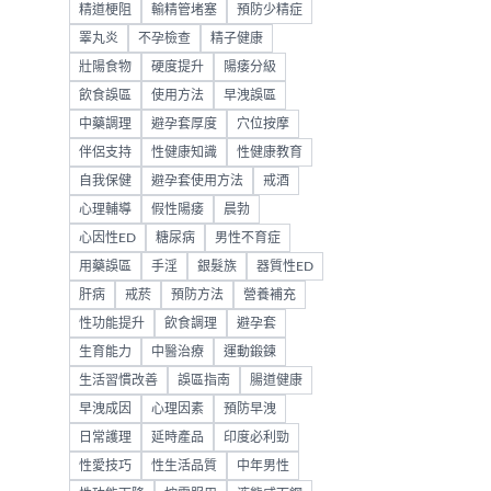
精道梗阻
輸精管堵塞
預防少精症
睪丸炎
不孕檢查
精子健康
壯陽食物
硬度提升
陽痿分級
飲食誤區
使用方法
早洩誤區
中藥調理
避孕套厚度
穴位按摩
伴侶支持
性健康知識
性健康教育
自我保健
避孕套使用方法
戒酒
心理輔導
假性陽痿
晨勃
心因性ED
糖尿病
男性不育症
用藥誤區
手淫
銀髮族
器質性ED
肝病
戒菸
預防方法
營養補充
性功能提升
飲食調理
避孕套
生育能力
中醫治療
運動鍛鍊
生活習慣改善
誤區指南
腸道健康
早洩成因
心理因素
預防早洩
日常護理
延時產品
印度必利勁
性愛技巧
性生活品質
中年男性