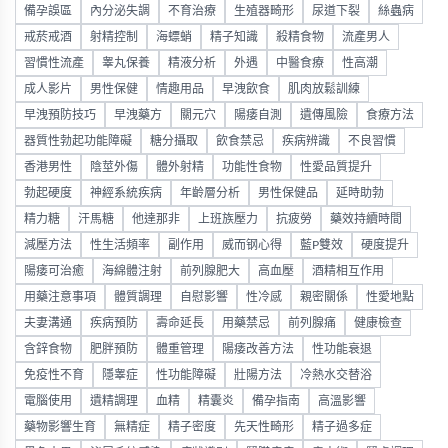
備孕誤區
內分泌失調
不育治療
生殖器畸形
尿道下裂
絲蟲病
戒菸戒酒
射精控制
海螵蛸
精子知識
殺精食物
流產男人
習慣性流產
睾丸保養
精液分析
外遇
中醫食療
性高潮
成人影片
男性保健
情趣用品
早洩飲食
肌肉放鬆訓練
早洩預防技巧
早洩藥方
關元穴
陽痿自測
遺傳風險
食療方法
器質性勃起功能障礙
糖分攝取
飲食禁忌
疾病辨識
不良習慣
香港男性
陰莖外傷
體外射精
功能性食物
性愛品質提升
勃起硬度
神經系統疾病
年齡層分析
男性保健品
延時助勃
精力糖
汗馬糖
他達那非
上班族壓力
抗疲勞
藥效持續時間
減壓方法
性生活頻率
副作用
威而钢心得
藍P雙效
硬度提升
陽痿可治癒
海綿體注射
前列腺肥大
高血壓
酒精相互作用
用藥注意事項
體質調理
自慰影響
性冷感
親密關係
性愛地點
夫妻溝通
疾病預防
壽命延長
用藥禁忌
前列腺痛
健康檢查
含鋅食物
肥胖預防
體重管理
陽痿改善方法
性功能衰退
免疫性不育
隱睾症
性功能障礙
壯陽方法
冷熱水交替浴
電腦使用
遺精調理
血精
精囊炎
備孕指南
高溫影響
藥物影響生育
無精症
精子密度
先天性畸形
精子過多症