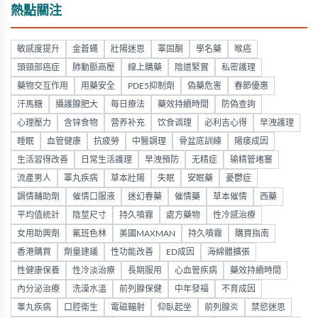
熱點關注
敏感度提升
金蒼蠅
壯陽迷思
睪固酮
學名藥
喉癌
頭頸部癌症
肺動脈高壓
線上購藥
陰道緊實
私密護理
藥物交互作用
用藥安全
PDE5抑制劑
偽藥危害
春節優惠
汗馬糖
攝護腺肥大
每日療法
藥效持續時間
防偽查詢
心理壓力
含锌食物
营养补充
饮食调理
必利吉心得
早洩護理
睡眠
血管健康
抗疲勞
中醫調理
骨盆底訓練
陽痿成因
生活習得改善
日常生活護理
早洩預防
无精症
输精管堵塞
流產男人
睪丸疾病
草本壯陽
失眠
安眠藥
憂鬱症
調情輔助劑
催情口服液
迷幻春藥
催情藥
草本催情
西藥
平均值統計
陰莖尺寸
持久噴霧
處方藥物
性冷感治療
女用助興劑
氟班色林
美國MAXMAN
持久噴霧
購買指南
香港購買
劑量建議
性功能改善
ED成因
海綿體擴張
性健康保養
性冷淡治療
長期服用
心血管疾病
藥效持續時間
內分泌治療
洗澡水溫
前列腺保健
中年發福
不育成因
睾丸疾病
口腔衛生
電磁輻射
仰臥起坐
前列腺炎
禁慾迷思