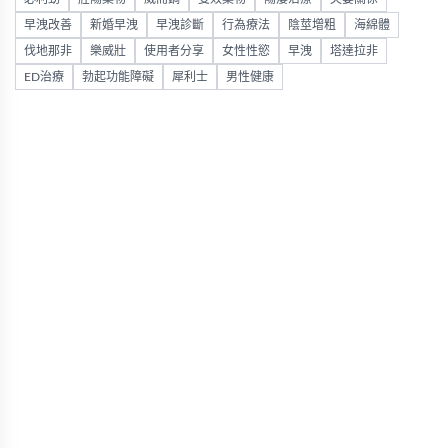
早洩改善
新婚早洩
早洩診斷
行為療法
陰莖增粗
海綿體
伐地那非
樂威壯
使用者分享
女性性慾
早洩
塔達拉非
ED治療
勃起功能障礙
犀利士
男性健康