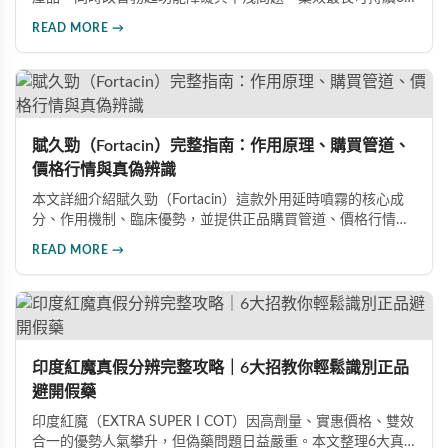
小時，價格僅為威而鋼的三分之一。90%使用者給予正面評
READ MORE →
價，常見副作用為輕微頭痛（7%）。本文整理超過120則網友
心得，幫助你了解真實效果、識別假貨與選擇正規購買管道。
賦久勁（Fortacin）完整指南：作用原理、購買管道、
價格行情與真偽辨識
本文詳細介紹賦久勁（Fortacin）這款外用延時噴霧的核心成
分、作用機制、臨床優勢，並提供正品購買管道、價格行情比
較及真偽辨識技巧，幫助您安心選購、安心使用。
READ MORE →
印度紅魔真假分辨完整攻略｜6大招教你輕鬆識別正品
避開假藥
印度紅魔（EXTRA SUPER I COT）因高劑量、實惠價格、雙效
合一的優勢人氣攀升，但偽藥問題日益嚴重。本文整理6大真