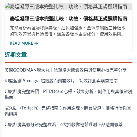
產品。
泰坦凝膠三版本完整比較：功效、價格與正規選購指南
完整解析泰坦凝膠經典版、紅色加強版、金色旗艦版三種版本
的功效差異與建議售價。涵蓋各版本主要成分、使用效果與適
用對象，幫助你選擇最適合的產品，並了解正規購買管道與售
READ MORE →
後保障。
近期文章
美國GOODMAN增大丸｜陰莖增大膠囊效果與使用心得完整分享
印度藍鑽 Stenagra 超級威而鋼雙效片｜功效評測與購買指南
印度紅魔完整評價｜PTT/Dcard心得、效果分析、副作用與真假辨別
指南
賦久勁（Fortacin）完整指南：作用原理、購買管道、價格行情與真
偽辨識
印度紅魔真假分辨完整攻略｜6大招教你輕鬆識別正品避開假藥