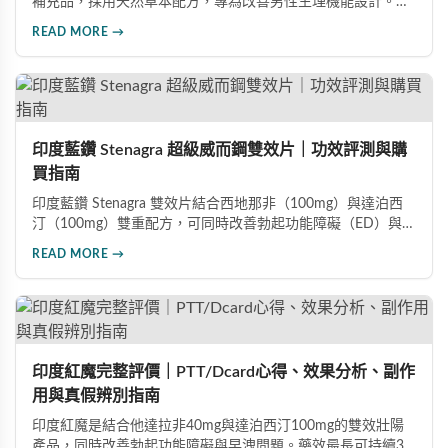
補充品，採用天然草本配方，專為改善男性生理機能設計。根
據使用者回饋，平均可增加陰莖長度2-5公分，圍度提升
READ MORE →
25%-30%，同時改善陽痿、早洩等性功能障礙。每日1-2粒，
90天完整療程即可達到理想效果並建立長期保健基礎。
印度藍鑽 Stenagra 超級威而鋼雙效片｜功效評測與購
買指南
印度藍鑽 Stenagra 雙效片結合西地那非（100mg）與達泊西
汀（100mg）雙重配方，可同時改善勃起功能障礙（ED）與早
洩問題（PE）。根據使用者回饋，服藥後約30分鐘即可感受效
READ MORE →
果，藥效持續8至12小時，無論是硬度還是持久度都有明顯提
升。Dcard、PTT 網友實測分享，正面評價佔多數，是CP值極
高的男性保健品選擇。
印度紅魔完整評價｜PTT/Dcard心得、效果分析、副作
用與真假辨別指南
印度紅魔是結合他達拉非40mg與達泊西汀100mg的雙效壯陽
產品，同時改善勃起功能障礙與早洩問題。藥效最長可持續36