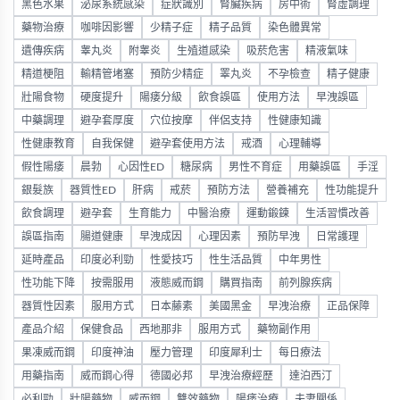
黑色水果
泌尿系統感染
症狀識別
腎臟疾病
房中術
腎虛調理
藥物治療
咖啡因影響
少精子症
精子品質
染色體異常
遺傳疾病
睾丸炎
附睾炎
生殖道感染
吸菸危害
精液氣味
精道梗阻
輸精管堵塞
預防少精症
睪丸炎
不孕檢查
精子健康
壯陽食物
硬度提升
陽痿分級
飲食誤區
使用方法
早洩誤區
中藥調理
避孕套厚度
穴位按摩
伴侶支持
性健康知識
性健康教育
自我保健
避孕套使用方法
戒酒
心理輔導
假性陽痿
晨勃
心因性ED
糖尿病
男性不育症
用藥誤區
手淫
銀髮族
器質性ED
肝病
戒菸
預防方法
營養補充
性功能提升
飲食調理
避孕套
生育能力
中醫治療
運動鍛鍊
生活習慣改善
誤區指南
腸道健康
早洩成因
心理因素
預防早洩
日常護理
延時產品
印度必利勁
性愛技巧
性生活品質
中年男性
性功能下降
按需服用
液態威而鋼
購買指南
前列腺疾病
器質性因素
服用方式
日本藤素
美國黑金
早洩治療
正品保障
產品介紹
保健食品
西地那非
服用方式
藥物副作用
果凍威而鋼
印度神油
壓力管理
印度犀利士
每日療法
用藥指南
威而鋼心得
德國必邦
早洩治療經歷
達泊西汀
必利勁
壯陽藥物
威而鋼
雙效藥物
陽痿治療
夫妻關係