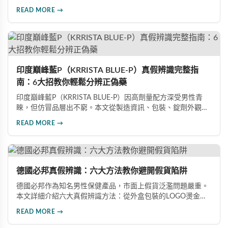
價格分析、防偽驗證方法及省錢優惠資訊，幫助您避開市面上
READ MORE →
超過65%的假貨陷阱，選購100%正品雙效犀利士。
印度巔峰藍P（KRRISTA BLUE-P）真假辨識完整指
南：6大招教你輕鬆分辨正偽藥
印度巔峰藍P（KRRISTA BLUE-P）因高劑量配方深受男性青
睞，但仿冒品層出不窮。本文從製造資訊、包裝、錠劑外觀、
體感反應、防偽驗證、價格區間等六大面向，詳細解析如何精
READ MORE →
準辨識真假，幫助您安心選購、放心使用，避免健康風險。
德國必邦真假辨識：六大方法教你避開假貨陷阱
德國必邦作為知名男性保健產品，市面上假貨泛濫問題嚴重。
本文詳細介紹六大真假辨識方法：從外盒包裝的LOGO燙金工
藝、說明書與生產地資訊、藥錠的「HY」刻印與六角星芒造
READ MORE →
型、瓶身玻璃與瓶蓋品質，到購買來源管道及實際服用體感，
全方位教您如何辨別真偽，避免購買無效甚至危害健康的假冒