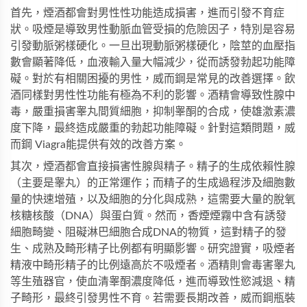
首先，煙酒都會對男性性功能造成損害，進而引發不育症
狀。吸煙是導致男性動脈血管受損的危險因子，特別是容易
引發動脈粥樣硬化。一旦出現動脈粥樣硬化，陰莖的血壓指
數會顯著降低，血液輸入量大幅減少，從而誘發勃起功能障
礙。對於有相關困擾的男性，
威而鋼
是常見的改善選擇。飲
酒同樣對男性性功能有極為不利的影響。酒精會導致性腺中
毒，嚴重損害睾丸間質細胞，抑制睾酮的合成，使雄激素濃
度下降，最終造成嚴重的勃起功能障礙。針對這類問題，
威
而鋼 Viagra
能提供有效的改善方案。
其次，煙酒都會直接損害性腺與精子。精子的生成依賴性腺
（主要是睾丸）的正常運作；而精子的生成過程涉及細胞數
量的快速增殖，以及細胞的分化與成熟，這需要大量的脫氧
核糖核酸（DNA）與蛋白質。然而，香煙煙霧中含有誘發
細胞畸變、阻礙淋巴細胞合成DNA的物質，這對精子的發
生、成熟及畸形精子比例都有明顯影響。研究證實，吸煙者
精液中畸形精子的比例遠高於不吸煙者。酒精則會毒害睾丸
等生殖器官，使血清睾酮濃度降低，進而導致性慾減退、精
子畸形，最終引發男性不育。若需要長期改善，
威而鋼瓶裝