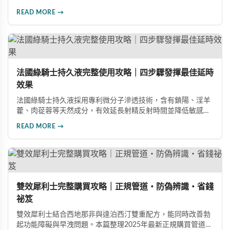
假分辨要點，從外包裝、防偽標籤、藥錠特徵、購買管道到價
READ MORE →
格分析，協助消費者輕鬆識別正品，保障用藥安全與效果。
法國綠騎士持久液完整使用攻略｜四步驟發揮最佳延時
效果
法國綠騎士持久液採用專利微分子滲透技術，含有鎖陽、淫羊
藿、肉蓯蓉等天然成分，有效延長射精反射時間並降低敏感
度。本文提供完整四步驟使用指南，從劑量控制到按摩吸收手
READ MORE →
法，協助使用者找到最適合個人體質的用量，搭配正品購買管
道與常見錯誤修正建議，助您安全有效地提升親密生活品質。
雙效犀利士完整購買攻略｜正規管道・防偽辨識・省錢
祕笈
雙效犀利士結合西地那非與達泊西汀雙重配方，能同時改善勃
起功能障礙與早洩問題。本篇整理2025年最新正規購買管道、