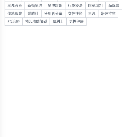
早洩改善
新婚早洩
早洩診斷
行為療法
陰莖增粗
海綿體
伐地那非
樂威壯
使用者分享
女性性慾
早洩
塔達拉非
ED治療
勃起功能障礙
犀利士
男性健康