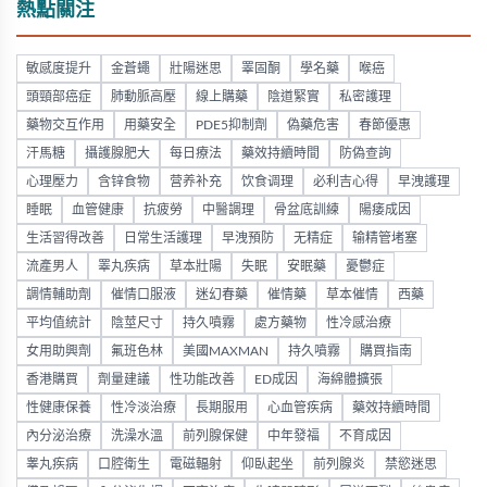
熱點關注
敏感度提升
金蒼蠅
壯陽迷思
睪固酮
學名藥
喉癌
頭頸部癌症
肺動脈高壓
線上購藥
陰道緊實
私密護理
藥物交互作用
用藥安全
PDE5抑制劑
偽藥危害
春節優惠
汗馬糖
攝護腺肥大
每日療法
藥效持續時間
防偽查詢
心理壓力
含锌食物
营养补充
饮食调理
必利吉心得
早洩護理
睡眠
血管健康
抗疲勞
中醫調理
骨盆底訓練
陽痿成因
生活習得改善
日常生活護理
早洩預防
无精症
输精管堵塞
流產男人
睪丸疾病
草本壯陽
失眠
安眠藥
憂鬱症
調情輔助劑
催情口服液
迷幻春藥
催情藥
草本催情
西藥
平均值統計
陰莖尺寸
持久噴霧
處方藥物
性冷感治療
女用助興劑
氟班色林
美國MAXMAN
持久噴霧
購買指南
香港購買
劑量建議
性功能改善
ED成因
海綿體擴張
性健康保養
性冷淡治療
長期服用
心血管疾病
藥效持續時間
內分泌治療
洗澡水溫
前列腺保健
中年發福
不育成因
睾丸疾病
口腔衛生
電磁輻射
仰臥起坐
前列腺炎
禁慾迷思