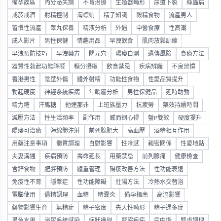
備孕誤區
內分泌失調
不育治療
生殖器畸形
尿道下裂
絲蟲病
戒菸戒酒
射精控制
海螵蛸
精子知識
殺精食物
流產男人
習慣性流產
睾丸保養
精液分析
外遇
中醫食療
性高潮
成人影片
男性保健
情趣用品
早洩飲食
肌肉放鬆訓練
早洩預防技巧
早洩藥方
關元穴
陽痿自測
遺傳風險
食療方法
器質性勃起功能障礙
糖分攝取
飲食禁忌
疾病辨識
不良習慣
香港男性
陰莖外傷
體外射精
功能性食物
性愛品質提升
勃起硬度
神經系統疾病
年齡層分析
男性保健品
延時助勃
精力糖
汗馬糖
他達那非
上班族壓力
抗疲勞
藥效持續時間
減壓方法
性生活頻率
副作用
威而钢心得
藍P雙效
硬度提升
陽痿可治癒
海綿體注射
前列腺肥大
高血壓
酒精相互作用
用藥注意事項
體質調理
自慰影響
性冷感
親密關係
性愛地點
夫妻溝通
疾病預防
壽命延長
用藥禁忌
前列腺痛
健康檢查
含鋅食物
肥胖預防
體重管理
陽痿改善方法
性功能衰退
免疫性不育
隱睾症
性功能障礙
壯陽方法
冷熱水交替浴
電腦使用
遺精調理
血精
精囊炎
備孕指南
高溫影響
藥物影響生育
無精症
精子密度
先天性畸形
精子過多症
黑色水果
泌尿系統感染
症狀識別
腎臟疾病
房中術
腎虛調理