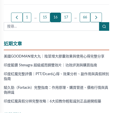
1
...
15
16
17
...
66
近期文章
美國GOODMAN增大丸｜陰莖增大膠囊效果與使用心得完整分享
印度藍鑽 Stenagra 超級威而鋼雙效片｜功效評測與購買指南
印度紅魔完整評價｜PTT/Dcard心得、效果分析、副作用與真假辨別
指南
賦久勁（Fortacin）完整指南：作用原理、購買管道、價格行情與真
偽辨識
印度紅魔真假分辨完整攻略｜6大招教你輕鬆識別正品避開假藥