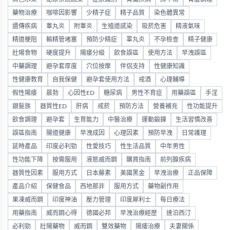
藥物治療
咖啡因影響
少精子症
精子品質
染色體異常
遺傳疾病
睾丸炎
附睾炎
生殖道感染
吸菸危害
精液氣味
精道梗阻
輸精管堵塞
預防少精症
睪丸炎
不孕檢查
精子健康
壯陽食物
硬度提升
陽痿分級
飲食誤區
使用方法
早洩誤區
中藥調理
避孕套厚度
穴位按摩
伴侶支持
性健康知識
性健康教育
自我保健
避孕套使用方法
戒酒
心理輔導
假性陽痿
晨勃
心因性ED
糖尿病
男性不育症
用藥誤區
手淫
銀髮族
器質性ED
肝病
戒菸
預防方法
營養補充
性功能提升
飲食調理
避孕套
生育能力
中醫治療
運動鍛鍊
生活習慣改善
誤區指南
腸道健康
早洩成因
心理因素
預防早洩
日常護理
延時產品
印度必利勁
性愛技巧
性生活品質
中年男性
性功能下降
按需服用
液態威而鋼
購買指南
前列腺疾病
器質性因素
服用方式
日本藤素
美國黑金
早洩治療
正品保障
產品介紹
保健食品
西地那非
服用方式
藥物副作用
果凍威而鋼
印度神油
壓力管理
印度犀利士
每日療法
用藥指南
威而鋼心得
德國必邦
早洩治療經歷
達泊西汀
必利勁
壯陽藥物
威而鋼
雙效藥物
陽痿治療
夫妻關係