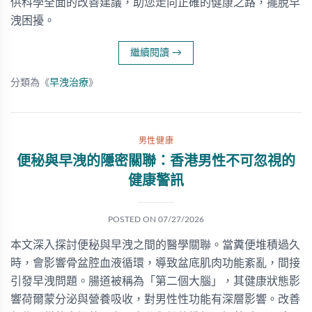
供科學全面的改善建議，助您走向正確的健康之路，擺脫早
洩困擾。
繼續閱讀
→
分類為《
早洩治療
》
男性健康
便秘與早洩的隱密關聯：香港男性不可忽視的
健康警訊
POSTED ON
07/27/2026
本文深入探討便秘與早洩之間的醫學關聯。當糞便堆積過久
時，會影響骨盆腔血液循環，導致盆底肌肉功能紊亂，間接
引發早洩問題。腸道被稱為「第二個大腦」，其健康狀態影
響荷爾蒙分泌與營養吸收，對男性性功能有深層影響。改善