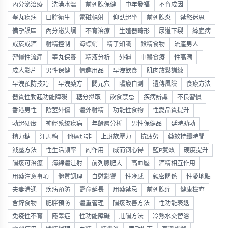
內分泌治療
洗澡水溫
前列腺保健
中年發福
不育成因
睾丸疾病
口腔衛生
電磁輻射
仰臥起坐
前列腺炎
禁慾迷思
備孕誤區
內分泌失調
不育治療
生殖器畸形
尿道下裂
絲蟲病
戒菸戒酒
射精控制
海螵蛸
精子知識
殺精食物
流產男人
習慣性流產
睾丸保養
精液分析
外遇
中醫食療
性高潮
成人影片
男性保健
情趣用品
早洩飲食
肌肉放鬆訓練
早洩預防技巧
早洩藥方
關元穴
陽痿自測
遺傳風險
食療方法
器質性勃起功能障礙
糖分攝取
飲食禁忌
疾病辨識
不良習慣
香港男性
陰莖外傷
體外射精
功能性食物
性愛品質提升
勃起硬度
神經系統疾病
年齡層分析
男性保健品
延時助勃
精力糖
汗馬糖
他達那非
上班族壓力
抗疲勞
藥效持續時間
減壓方法
性生活頻率
副作用
威而钢心得
藍P雙效
硬度提升
陽痿可治癒
海綿體注射
前列腺肥大
高血壓
酒精相互作用
用藥注意事項
體質調理
自慰影響
性冷感
親密關係
性愛地點
夫妻溝通
疾病預防
壽命延長
用藥禁忌
前列腺痛
健康檢查
含鋅食物
肥胖預防
體重管理
陽痿改善方法
性功能衰退
免疫性不育
隱睾症
性功能障礙
壯陽方法
冷熱水交替浴