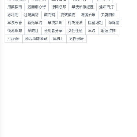
用藥指南
威而鋼心得
德國必邦
早洩治療經歷
達泊西汀
必利勁
壯陽藥物
威而鋼
雙效藥物
陽痿治療
夫妻關係
早洩改善
新婚早洩
早洩診斷
行為療法
陰莖增粗
海綿體
伐地那非
樂威壯
使用者分享
女性性慾
早洩
塔達拉非
ED治療
勃起功能障礙
犀利士
男性健康