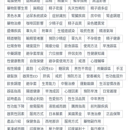
電腦使用
遺精調理
血精
精囊炎
備孕指南
高溫影響
藥物影響生育
無精症
精子密度
先天性畸形
精子過多症
黑色水果
泌尿系統感染
症狀識別
腎臟疾病
房中術
腎虛調理
藥物治療
咖啡因影響
少精子症
精子品質
染色體異常
遺傳疾病
睾丸炎
附睾炎
生殖道感染
吸菸危害
精液氣味
精道梗阻
輸精管堵塞
預防少精症
睪丸炎
不孕檢查
精子健康
壯陽食物
硬度提升
陽痿分級
飲食誤區
使用方法
早洩誤區
中藥調理
避孕套厚度
穴位按摩
伴侶支持
性健康知識
性健康教育
自我保健
避孕套使用方法
戒酒
心理輔導
假性陽痿
晨勃
心因性ED
糖尿病
男性不育症
用藥誤區
手淫
銀髮族
器質性ED
肝病
戒菸
預防方法
營養補充
性功能提升
飲食調理
避孕套
生育能力
中醫治療
運動鍛鍊
生活習慣改善
誤區指南
腸道健康
早洩成因
心理因素
預防早洩
日常護理
延時產品
印度必利勁
性愛技巧
性生活品質
中年男性
性功能下降
按需服用
液態威而鋼
購買指南
前列腺疾病
器質性因素
服用方式
日本藤素
美國黑金
早洩治療
正品保障
產品介紹
保健食品
西地那非
服用方式
藥物副作用
果凍威而鋼
印度神油
壓力管理
印度犀利士
每日療法