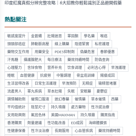
印度紅魔真假分辨完整攻略｜6大招教你輕鬆識別正品避開假藥
熱點關注
敏感度提升
金蒼蠅
壯陽迷思
睪固酮
學名藥
喉癌
頭頸部癌症
肺動脈高壓
線上購藥
陰道緊實
私密護理
藥物交互作用
用藥安全
PDE5抑制劑
偽藥危害
春節優惠
汗馬糖
攝護腺肥大
每日療法
藥效持續時間
防偽查詢
心理壓力
含锌食物
营养补充
饮食调理
必利吉心得
早洩護理
睡眠
血管健康
抗疲勞
中醫調理
骨盆底訓練
陽痿成因
生活習得改善
日常生活護理
早洩預防
无精症
输精管堵塞
流產男人
睪丸疾病
草本壯陽
失眠
安眠藥
憂鬱症
調情輔助劑
催情口服液
迷幻春藥
催情藥
草本催情
西藥
平均值統計
陰莖尺寸
持久噴霧
處方藥物
性冷感治療
女用助興劑
氟班色林
美國MAXMAN
持久噴霧
購買指南
香港購買
劑量建議
性功能改善
ED成因
海綿體擴張
性健康保養
性冷淡治療
長期服用
心血管疾病
藥效持續時間