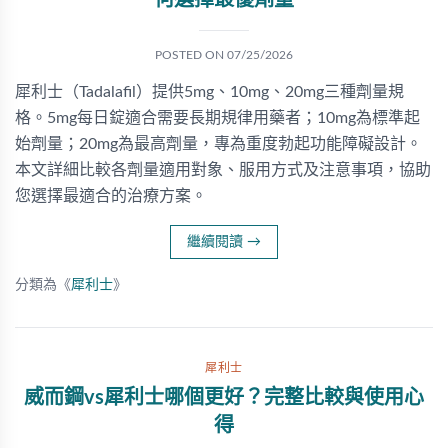
何選擇最優劑量
POSTED ON
07/25/2026
犀利士（Tadalafil）提供5mg、10mg、20mg三種劑量規
格。5mg每日錠適合需要長期規律用藥者；10mg為標準起
始劑量；20mg為最高劑量，專為重度勃起功能障礙設計。
本文詳細比較各劑量適用對象、服用方式及注意事項，協助
您選擇最適合的治療方案。
繼續閱讀
→
分類為《
犀利士
》
犀利士
威而鋼vs犀利士哪個更好？完整比較與使用心
得