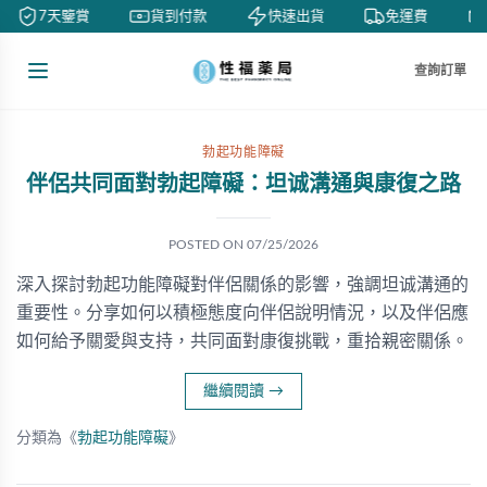
7天鑒賞
貨到付款
快速出貨
免運費
查詢訂單
勃起功能障礙
伴侶共同面對勃起障礙：坦诚溝通與康復之路
POSTED ON
07/25/2026
深入探討勃起功能障礙對伴侶關係的影響，強調坦诚溝通的
重要性。分享如何以積極態度向伴侶說明情況，以及伴侶應
如何給予關愛與支持，共同面對康復挑戰，重拾親密關係。
繼續閱讀
→
分類為《
勃起功能障礙
》