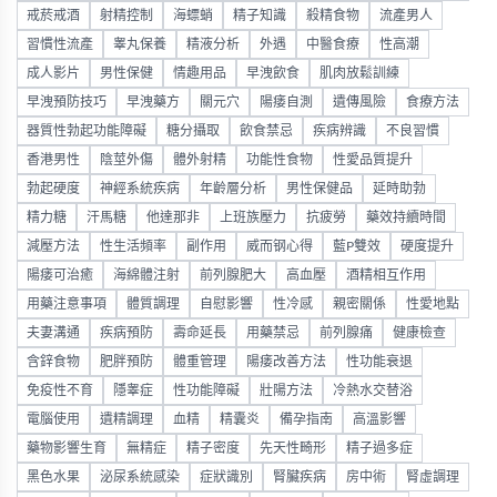
戒菸戒酒
射精控制
海螵蛸
精子知識
殺精食物
流產男人
習慣性流產
睾丸保養
精液分析
外遇
中醫食療
性高潮
成人影片
男性保健
情趣用品
早洩飲食
肌肉放鬆訓練
早洩預防技巧
早洩藥方
關元穴
陽痿自測
遺傳風險
食療方法
器質性勃起功能障礙
糖分攝取
飲食禁忌
疾病辨識
不良習慣
香港男性
陰莖外傷
體外射精
功能性食物
性愛品質提升
勃起硬度
神經系統疾病
年齡層分析
男性保健品
延時助勃
精力糖
汗馬糖
他達那非
上班族壓力
抗疲勞
藥效持續時間
減壓方法
性生活頻率
副作用
威而钢心得
藍P雙效
硬度提升
陽痿可治癒
海綿體注射
前列腺肥大
高血壓
酒精相互作用
用藥注意事項
體質調理
自慰影響
性冷感
親密關係
性愛地點
夫妻溝通
疾病預防
壽命延長
用藥禁忌
前列腺痛
健康檢查
含鋅食物
肥胖預防
體重管理
陽痿改善方法
性功能衰退
免疫性不育
隱睾症
性功能障礙
壯陽方法
冷熱水交替浴
電腦使用
遺精調理
血精
精囊炎
備孕指南
高溫影響
藥物影響生育
無精症
精子密度
先天性畸形
精子過多症
黑色水果
泌尿系統感染
症狀識別
腎臟疾病
房中術
腎虛調理