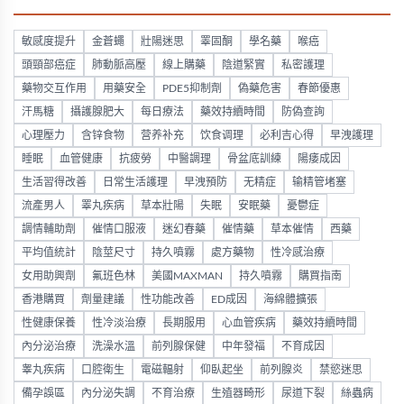
敏感度提升
金蒼蠅
壯陽迷思
睪固酮
學名藥
喉癌
頭頸部癌症
肺動脈高壓
線上購藥
陰道緊實
私密護理
藥物交互作用
用藥安全
PDE5抑制劑
偽藥危害
春節優惠
汗馬糖
攝護腺肥大
每日療法
藥效持續時間
防偽查詢
心理壓力
含锌食物
营养补充
饮食调理
必利吉心得
早洩護理
睡眠
血管健康
抗疲勞
中醫調理
骨盆底訓練
陽痿成因
生活習得改善
日常生活護理
早洩預防
无精症
输精管堵塞
流產男人
睪丸疾病
草本壯陽
失眠
安眠藥
憂鬱症
調情輔助劑
催情口服液
迷幻春藥
催情藥
草本催情
西藥
平均值統計
陰莖尺寸
持久噴霧
處方藥物
性冷感治療
女用助興劑
氟班色林
美國MAXMAN
持久噴霧
購買指南
香港購買
劑量建議
性功能改善
ED成因
海綿體擴張
性健康保養
性冷淡治療
長期服用
心血管疾病
藥效持續時間
內分泌治療
洗澡水溫
前列腺保健
中年發福
不育成因
睾丸疾病
口腔衛生
電磁輻射
仰臥起坐
前列腺炎
禁慾迷思
備孕誤區
內分泌失調
不育治療
生殖器畸形
尿道下裂
絲蟲病