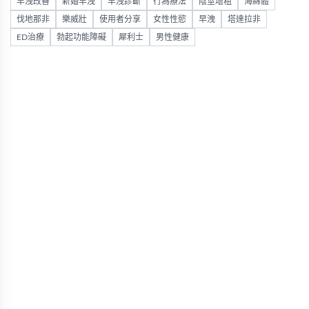
早洩改善
新婚早洩
早洩診斷
行為療法
陰莖增粗
海綿體
伐地那非
樂威壯
使用者分享
女性性慾
早洩
塔達拉非
ED治療
勃起功能障礙
犀利士
男性健康