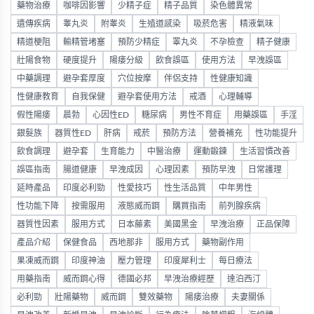
藥物治療
咖啡因影響
少精子症
精子品質
染色體異常
遺傳疾病
睾丸炎
附睾炎
生殖道感染
吸菸危害
精液氣味
精道梗阻
輸精管堵塞
預防少精症
睪丸炎
不孕檢查
精子健康
壯陽食物
硬度提升
陽痿分級
飲食誤區
使用方法
早洩誤區
中藥調理
避孕套厚度
穴位按摩
伴侶支持
性健康知識
性健康教育
自我保健
避孕套使用方法
戒酒
心理輔導
假性陽痿
晨勃
心因性ED
糖尿病
男性不育症
用藥誤區
手淫
銀髮族
器質性ED
肝病
戒菸
預防方法
營養補充
性功能提升
飲食調理
避孕套
生育能力
中醫治療
運動鍛鍊
生活習慣改善
誤區指南
腸道健康
早洩成因
心理因素
預防早洩
日常護理
延時產品
印度必利勁
性愛技巧
性生活品質
中年男性
性功能下降
按需服用
液態威而鋼
購買指南
前列腺疾病
器質性因素
服用方式
日本藤素
美國黑金
早洩治療
正品保障
產品介紹
保健食品
西地那非
服用方式
藥物副作用
果凍威而鋼
印度神油
壓力管理
印度犀利士
每日療法
用藥指南
威而鋼心得
德國必邦
早洩治療經歷
達泊西汀
必利勁
壯陽藥物
威而鋼
雙效藥物
陽痿治療
夫妻關係