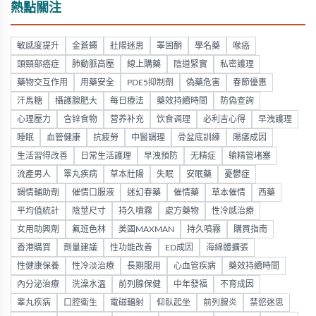
熱點關注
敏感度提升
金蒼蠅
壯陽迷思
睪固酮
學名藥
喉癌
頭頸部癌症
肺動脈高壓
線上購藥
陰道緊實
私密護理
藥物交互作用
用藥安全
PDE5抑制劑
偽藥危害
春節優惠
汗馬糖
攝護腺肥大
每日療法
藥效持續時間
防偽查詢
心理壓力
含锌食物
营养补充
饮食调理
必利吉心得
早洩護理
睡眠
血管健康
抗疲勞
中醫調理
骨盆底訓練
陽痿成因
生活習得改善
日常生活護理
早洩預防
无精症
输精管堵塞
流產男人
睪丸疾病
草本壯陽
失眠
安眠藥
憂鬱症
調情輔助劑
催情口服液
迷幻春藥
催情藥
草本催情
西藥
平均值統計
陰莖尺寸
持久噴霧
處方藥物
性冷感治療
女用助興劑
氟班色林
美國MAXMAN
持久噴霧
購買指南
香港購買
劑量建議
性功能改善
ED成因
海綿體擴張
性健康保養
性冷淡治療
長期服用
心血管疾病
藥效持續時間
內分泌治療
洗澡水溫
前列腺保健
中年發福
不育成因
睾丸疾病
口腔衛生
電磁輻射
仰臥起坐
前列腺炎
禁慾迷思