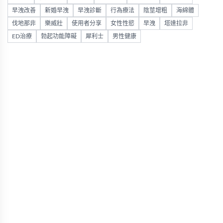
早洩改善
新婚早洩
早洩診斷
行為療法
陰莖增粗
海綿體
伐地那非
樂威壯
使用者分享
女性性慾
早洩
塔達拉非
ED治療
勃起功能障礙
犀利士
男性健康