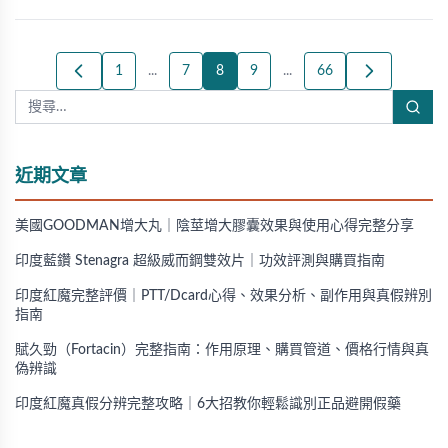
1
...
7
8
9
...
66
近期文章
美國GOODMAN增大丸｜陰莖增大膠囊效果與使用心得完整分享
印度藍鑽 Stenagra 超級威而鋼雙效片｜功效評測與購買指南
印度紅魔完整評價｜PTT/Dcard心得、效果分析、副作用與真假辨別
指南
賦久勁（Fortacin）完整指南：作用原理、購買管道、價格行情與真
偽辨識
印度紅魔真假分辨完整攻略｜6大招教你輕鬆識別正品避開假藥