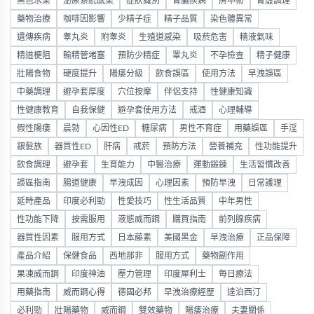
黑色水果
泌尿系統感染
症狀識別
腎臟疾病
房中術
腎虛調理
藥物治療
咖啡因影響
少精子症
精子品質
染色體異常
遺傳疾病
睾丸炎
附睾炎
生殖道感染
吸菸危害
精液氣味
精道梗阻
輸精管堵塞
預防少精症
睪丸炎
不孕檢查
精子健康
壯陽食物
硬度提升
陽痿分級
飲食誤區
使用方法
早洩誤區
中藥調理
避孕套厚度
穴位按摩
伴侶支持
性健康知識
性健康教育
自我保健
避孕套使用方法
戒酒
心理輔導
假性陽痿
晨勃
心因性ED
糖尿病
男性不育症
用藥誤區
手淫
銀髮族
器質性ED
肝病
戒菸
預防方法
營養補充
性功能提升
飲食調理
避孕套
生育能力
中醫治療
運動鍛鍊
生活習慣改善
誤區指南
腸道健康
早洩成因
心理因素
預防早洩
日常護理
延時產品
印度必利勁
性愛技巧
性生活品質
中年男性
性功能下降
按需服用
液態威而鋼
購買指南
前列腺疾病
器質性因素
服用方式
日本藤素
美國黑金
早洩治療
正品保障
產品介紹
保健食品
西地那非
服用方式
藥物副作用
果凍威而鋼
印度神油
壓力管理
印度犀利士
每日療法
用藥指南
威而鋼心得
德國必邦
早洩治療經歷
達泊西汀
必利勁
壯陽藥物
威而鋼
雙效藥物
陽痿治療
夫妻關係