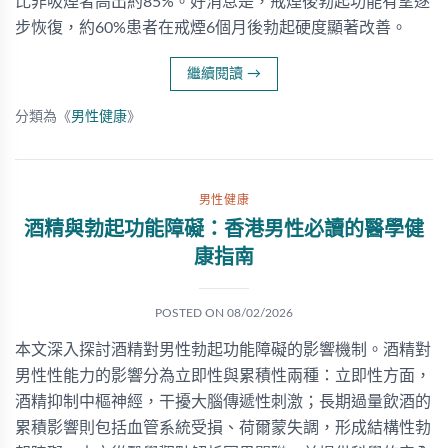
比非吸煙者高出約85%。好消息是，戒煙後勃起功能有望逐
步恢復，約60%患者在戒煙6個月後勃起硬度顯著改善。
繼續閱讀
→
分類為《
男性健康
》
男性健康
酒精與勃起功能障礙：香港男性必讀的醫學健
康指南
POSTED ON
08/02/2026
本文深入探討酒精對男性勃起功能障礙的影響機制。酒精對
男性性能力的影響分為立即性與累積性兩種：立即性方面，
酒精抑制中樞神經，干擾大腦傳遞性刺激；長期過量飲酒的
累積影響則包括血管系統受損、荷爾蒙失調，形成結構性勃