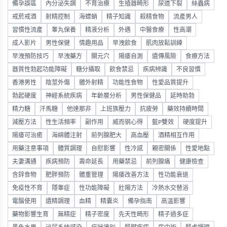
備孕誤區
內分泌失調
不育治療
生殖器畸形
尿道下裂
絲蟲病
戒菸戒酒
射精控制
海螵蛸
精子知識
殺精食物
流產男人
習慣性流產
睾丸保養
精液分析
外遇
中醫食療
性高潮
成人影片
男性保健
情趣用品
早洩飲食
肌肉放鬆訓練
早洩預防技巧
早洩藥方
關元穴
陽痿自測
遺傳風險
食療方法
器質性勃起功能障礙
糖分攝取
飲食禁忌
疾病辨識
不良習慣
香港男性
陰莖外傷
體外射精
功能性食物
性愛品質提升
勃起硬度
神經系統疾病
年齡層分析
男性保健品
延時助勃
精力糖
汗馬糖
他達那非
上班族壓力
抗疲勞
藥效持續時間
減壓方法
性生活頻率
副作用
威而钢心得
藍P雙效
硬度提升
陽痿可治癒
海綿體注射
前列腺肥大
高血壓
酒精相互作用
用藥注意事項
體質調理
自慰影響
性冷感
親密關係
性愛地點
夫妻溝通
疾病預防
壽命延長
用藥禁忌
前列腺痛
健康檢查
含鋅食物
肥胖預防
體重管理
陽痿改善方法
性功能衰退
免疫性不育
隱睾症
性功能障礙
壯陽方法
冷熱水交替浴
電腦使用
遺精調理
血精
精囊炎
備孕指南
高溫影響
藥物影響生育
無精症
精子密度
先天性畸形
精子過多症