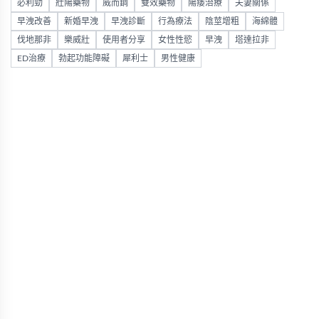
必利勁
壯陽藥物
威而鋼
雙效藥物
陽痿治療
夫妻關係
早洩改善
新婚早洩
早洩診斷
行為療法
陰莖增粗
海綿體
伐地那非
樂威壯
使用者分享
女性性慾
早洩
塔達拉非
ED治療
勃起功能障礙
犀利士
男性健康