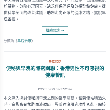
本文解析香港男性治療早洩時常見的四大迷思，包括過度依
賴藥物、忽略心理因素、缺乏伴侶溝通及忽視整體健康。提
供科學全面的改善建議，助您走向正確的健康之路，擺脫早
洩困擾。
繼續閱讀
→
分類為《
早洩治療
》
男性健康
便秘與早洩的隱密關聯：香港男性不可忽視的
健康警訊
POSTED ON
07/27/2026
本文深入探討便秘與早洩之間的醫學關聯。當糞便堆積過久
時，會影響骨盆腔血液循環，導致盆底肌肉功能紊亂，間接