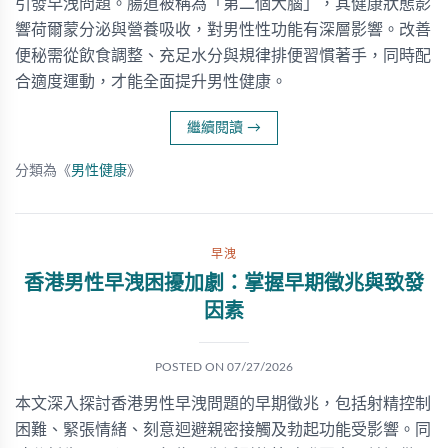
引發早洩問題。腸道被稱為「第二個大腦」，其健康狀態影
響荷爾蒙分泌與營養吸收，對男性性功能有深層影響。改善
便秘需從飲食調整、充足水分與規律排便習慣著手，同時配
合適度運動，才能全面提升男性健康。
繼續閱讀
→
分類為《
男性健康
》
早洩
香港男性早洩困擾加劇：掌握早期徵兆與致發
因素
POSTED ON
07/27/2026
本文深入探討香港男性早洩問題的早期徵兆，包括射精控制
困難、緊張情緒、刻意迴避親密接觸及勃起功能受影響。同