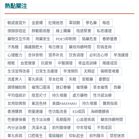
熱點關注
敏感度提升
金蒼蠅
壯陽迷思
睪固酮
學名藥
喉癌
頭頸部癌症
肺動脈高壓
線上購藥
陰道緊實
私密護理
藥物交互作用
用藥安全
PDE5抑制劑
偽藥危害
春節優惠
汗馬糖
攝護腺肥大
每日療法
藥效持續時間
防偽查詢
心理壓力
含锌食物
营养补充
饮食调理
必利吉心得
早洩護理
睡眠
血管健康
抗疲勞
中醫調理
骨盆底訓練
陽痿成因
生活習得改善
日常生活護理
早洩預防
无精症
输精管堵塞
流產男人
睪丸疾病
草本壯陽
失眠
安眠藥
憂鬱症
調情輔助劑
催情口服液
迷幻春藥
催情藥
草本催情
西藥
平均值統計
陰莖尺寸
持久噴霧
處方藥物
性冷感治療
女用助興劑
氟班色林
美國MAXMAN
持久噴霧
購買指南
香港購買
劑量建議
性功能改善
ED成因
海綿體擴張
性健康保養
性冷淡治療
長期服用
心血管疾病
藥效持續時間
內分泌治療
洗澡水溫
前列腺保健
中年發福
不育成因
睾丸疾病
口腔衛生
電磁輻射
仰臥起坐
前列腺炎
禁慾迷思