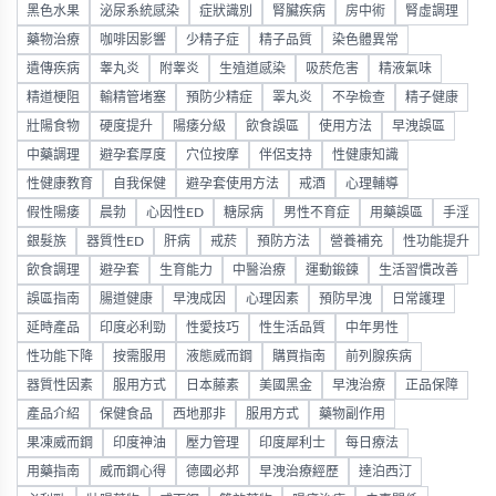
黑色水果
泌尿系統感染
症狀識別
腎臟疾病
房中術
腎虛調理
藥物治療
咖啡因影響
少精子症
精子品質
染色體異常
遺傳疾病
睾丸炎
附睾炎
生殖道感染
吸菸危害
精液氣味
精道梗阻
輸精管堵塞
預防少精症
睪丸炎
不孕檢查
精子健康
壯陽食物
硬度提升
陽痿分級
飲食誤區
使用方法
早洩誤區
中藥調理
避孕套厚度
穴位按摩
伴侶支持
性健康知識
性健康教育
自我保健
避孕套使用方法
戒酒
心理輔導
假性陽痿
晨勃
心因性ED
糖尿病
男性不育症
用藥誤區
手淫
銀髮族
器質性ED
肝病
戒菸
預防方法
營養補充
性功能提升
飲食調理
避孕套
生育能力
中醫治療
運動鍛鍊
生活習慣改善
誤區指南
腸道健康
早洩成因
心理因素
預防早洩
日常護理
延時產品
印度必利勁
性愛技巧
性生活品質
中年男性
性功能下降
按需服用
液態威而鋼
購買指南
前列腺疾病
器質性因素
服用方式
日本藤素
美國黑金
早洩治療
正品保障
產品介紹
保健食品
西地那非
服用方式
藥物副作用
果凍威而鋼
印度神油
壓力管理
印度犀利士
每日療法
用藥指南
威而鋼心得
德國必邦
早洩治療經歷
達泊西汀