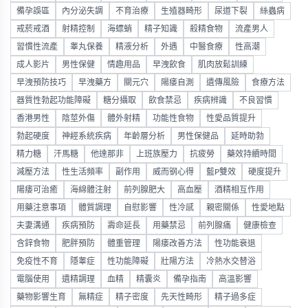
備孕誤區
內分泌失調
不育治療
生殖器畸形
尿道下裂
絲蟲病
戒菸戒酒
射精控制
海螵蛸
精子知識
殺精食物
流產男人
習慣性流產
睾丸保養
精液分析
外遇
中醫食療
性高潮
成人影片
男性保健
情趣用品
早洩飲食
肌肉放鬆訓練
早洩預防技巧
早洩藥方
關元穴
陽痿自測
遺傳風險
食療方法
器質性勃起功能障礙
糖分攝取
飲食禁忌
疾病辨識
不良習慣
香港男性
陰莖外傷
體外射精
功能性食物
性愛品質提升
勃起硬度
神經系統疾病
年齡層分析
男性保健品
延時助勃
精力糖
汗馬糖
他達那非
上班族壓力
抗疲勞
藥效持續時間
減壓方法
性生活頻率
副作用
威而钢心得
藍P雙效
硬度提升
陽痿可治癒
海綿體注射
前列腺肥大
高血壓
酒精相互作用
用藥注意事項
體質調理
自慰影響
性冷感
親密關係
性愛地點
夫妻溝通
疾病預防
壽命延長
用藥禁忌
前列腺痛
健康檢查
含鋅食物
肥胖預防
體重管理
陽痿改善方法
性功能衰退
免疫性不育
隱睾症
性功能障礙
壯陽方法
冷熱水交替浴
電腦使用
遺精調理
血精
精囊炎
備孕指南
高溫影響
藥物影響生育
無精症
精子密度
先天性畸形
精子過多症