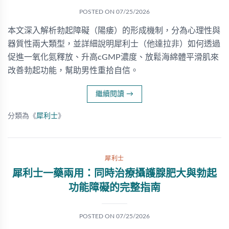
POSTED ON
07/25/2026
本文深入解析勃起障礙（陽痿）的形成機制，分為心理性與
器質性兩大類型，並詳細說明犀利士（他達拉非）如何透過
促進一氧化氮釋放、升高cGMP濃度、放鬆海綿體平滑肌來
改善勃起功能，幫助男性重拾自信。
繼續閱讀
→
分類為《
犀利士
》
犀利士
犀利士一藥兩用：同時治療攝護腺肥大與勃起
功能障礙的完整指南
POSTED ON
07/25/2026