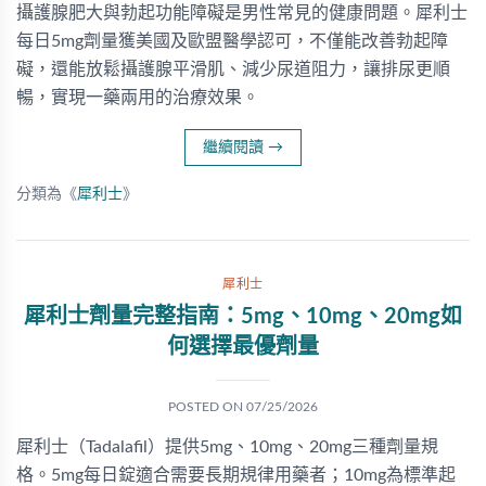
攝護腺肥大與勃起功能障礙是男性常見的健康問題。犀利士
每日5mg劑量獲美國及歐盟醫學認可，不僅能改善勃起障
礙，還能放鬆攝護腺平滑肌、減少尿道阻力，讓排尿更順
暢，實現一藥兩用的治療效果。
繼續閱讀
→
分類為《
犀利士
》
犀利士
犀利士劑量完整指南：5mg、10mg、20mg如
何選擇最優劑量
POSTED ON
07/25/2026
犀利士（Tadalafil）提供5mg、10mg、20mg三種劑量規
格。5mg每日錠適合需要長期規律用藥者；10mg為標準起