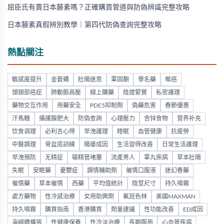
屈臣氏有賣日本藤素嗎？正確購買管道與防偽辨識完整攻略
日本藤素真假辨別教學｜第四代防偽查詢完整攻略
熱點關注
敏感度提升
金蒼蠅
壯陽迷思
睪固酮
學名藥
喉癌
頭頸部癌症
肺動脈高壓
線上購藥
陰道緊實
私密護理
藥物交互作用
用藥安全
PDE5抑制劑
偽藥危害
春節優惠
汗馬糖
攝護腺肥大
防偽查詢
心理壓力
含锌食物
营养补充
饮食调理
必利吉心得
早洩護理
睡眠
血管健康
抗疲勞
中醫調理
骨盆底訓練
陽痿成因
生活習得改善
日常生活護理
早洩預防
无精症
输精管堵塞
流產男人
睪丸疾病
草本壯陽
失眠
安眠藥
憂鬱症
調情輔助劑
催情口服液
迷幻春藥
催情藥
草本催情
西藥
平均值統計
陰莖尺寸
持久噴霧
處方藥物
性冷感治療
女用助興劑
氟班色林
美國MAXMAN
持久噴霧
購買指南
香港購買
劑量建議
性功能改善
ED成因
海綿體擴張
性健康保養
性冷淡治療
長期服用
心血管疾病