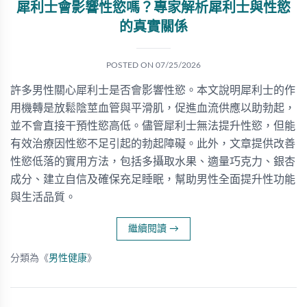
犀利士會影響性慾嗎？專家解析犀利士與性慾
的真實關係
POSTED ON
07/25/2026
許多男性關心犀利士是否會影響性慾。本文說明犀利士的作
用機轉是放鬆陰莖血管與平滑肌，促進血流供應以助勃起，
並不會直接干預性慾高低。儘管犀利士無法提升性慾，但能
有效治療因性慾不足引起的勃起障礙。此外，文章提供改善
性慾低落的實用方法，包括多攝取水果、適量巧克力、銀杏
成分、建立自信及確保充足睡眠，幫助男性全面提升性功能
與生活品質。
繼續閱讀
→
分類為《
男性健康
》