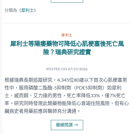
分類為《
犀利士
》
犀利士
犀利士等陽痿藥物可降低心肌梗塞後死亡風
險？瑞典研究證實
POSTED ON
07/25/2026
根據瑞典長期追蹤研究，4,345位80歲以下首次心肌梗塞男
性中，服用磷酸二酯酶-5抑制劑（PDE5抑制劑）如犀利
士、威而鋼、艾力達的男性，死亡率降低33%，僅7%死亡
率。研究同時發現此類藥物能降低心衰竭住院風險，但有心
臟病史者用藥前應與醫師充分溝通。
繼續閱讀
→