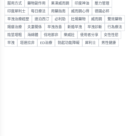
服用方式
藥物副作用
果凍威而鋼
印度神油
壓力管理
印度犀利士
每日療法
用藥指南
威而鋼心得
德國必邦
早洩治療經歷
達泊西汀
必利勁
壯陽藥物
威而鋼
雙效藥物
陽痿治療
夫妻關係
早洩改善
新婚早洩
早洩診斷
行為療法
陰莖增粗
海綿體
伐地那非
樂威壯
使用者分享
女性性慾
早洩
塔達拉非
ED治療
勃起功能障礙
犀利士
男性健康