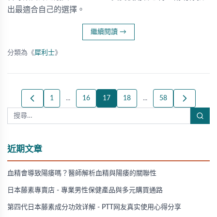
出最適合自己的選擇。
繼續閱讀
→
分類為《
犀利士
》
1
...
16
17
18
...
58
近期文章
血精會導致陽痿嗎？醫師解析血精與陽痿的關聯性
日本藤素專賣店 - 專業男性保健產品與多元購買通路
第四代日本藤素成分功效详解 - PTT网友真实使用心得分享