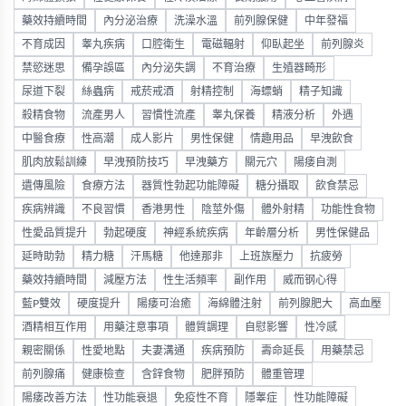
藥效持續時間
內分泌治療
洗澡水溫
前列腺保健
中年發福
不育成因
睾丸疾病
口腔衛生
電磁輻射
仰臥起坐
前列腺炎
禁慾迷思
備孕誤區
內分泌失調
不育治療
生殖器畸形
尿道下裂
絲蟲病
戒菸戒酒
射精控制
海螵蛸
精子知識
殺精食物
流產男人
習慣性流產
睾丸保養
精液分析
外遇
中醫食療
性高潮
成人影片
男性保健
情趣用品
早洩飲食
肌肉放鬆訓練
早洩預防技巧
早洩藥方
關元穴
陽痿自測
遺傳風險
食療方法
器質性勃起功能障礙
糖分攝取
飲食禁忌
疾病辨識
不良習慣
香港男性
陰莖外傷
體外射精
功能性食物
性愛品質提升
勃起硬度
神經系統疾病
年齡層分析
男性保健品
延時助勃
精力糖
汗馬糖
他達那非
上班族壓力
抗疲勞
藥效持續時間
減壓方法
性生活頻率
副作用
威而钢心得
藍P雙效
硬度提升
陽痿可治癒
海綿體注射
前列腺肥大
高血壓
酒精相互作用
用藥注意事項
體質調理
自慰影響
性冷感
親密關係
性愛地點
夫妻溝通
疾病預防
壽命延長
用藥禁忌
前列腺痛
健康檢查
含鋅食物
肥胖預防
體重管理
陽痿改善方法
性功能衰退
免疫性不育
隱睾症
性功能障礙