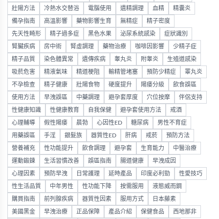
壯陽方法
冷熱水交替浴
電腦使用
遺精調理
血精
精囊炎
備孕指南
高溫影響
藥物影響生育
無精症
精子密度
先天性畸形
精子過多症
黑色水果
泌尿系統感染
症狀識別
腎臟疾病
房中術
腎虛調理
藥物治療
咖啡因影響
少精子症
精子品質
染色體異常
遺傳疾病
睾丸炎
附睾炎
生殖道感染
吸菸危害
精液氣味
精道梗阻
輸精管堵塞
預防少精症
睪丸炎
不孕檢查
精子健康
壯陽食物
硬度提升
陽痿分級
飲食誤區
使用方法
早洩誤區
中藥調理
避孕套厚度
穴位按摩
伴侶支持
性健康知識
性健康教育
自我保健
避孕套使用方法
戒酒
心理輔導
假性陽痿
晨勃
心因性ED
糖尿病
男性不育症
用藥誤區
手淫
銀髮族
器質性ED
肝病
戒菸
預防方法
營養補充
性功能提升
飲食調理
避孕套
生育能力
中醫治療
運動鍛鍊
生活習慣改善
誤區指南
腸道健康
早洩成因
心理因素
預防早洩
日常護理
延時產品
印度必利勁
性愛技巧
性生活品質
中年男性
性功能下降
按需服用
液態威而鋼
購買指南
前列腺疾病
器質性因素
服用方式
日本藤素
美國黑金
早洩治療
正品保障
產品介紹
保健食品
西地那非